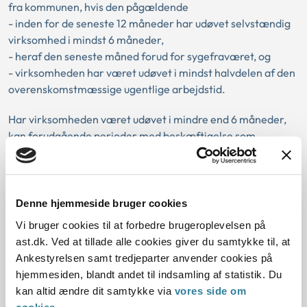
fra kommunen, hvis den pågældende
- inden for de seneste 12 måneder har udøvet selvstændig
virksomhed i mindst 6 måneder,
- heraf den seneste måned forud for sygefraværet, og
- virksomheden har været udøvet i mindst halvdelen af den
overenskomstmæssige ugentlige arbejdstid.
Har virksomheden været udøvet i mindre end 6 måneder,
kan forudgående perioder med beskæftigelse som
lønmodtager medregnes i opgørelsen af
beskæftigelseskravet.
Samtidig beskæftigelse som lønmodtager kan derimod ikke
Denne hjemmeside bruger cookies
indgå ved beregningen af, om beskæftigelseskravet som
Vi bruger cookies til at forbedre brugeroplevelsen på
selvstændig erhvervsdrivende er opfyldt.
ast.dk. Ved at tillade alle cookies giver du samtykke til, at
Ankestyrelsen samt tredjeparter anvender cookies på
Den konkrete sag
hjemmesiden, blandt andet til indsamling af statistik. Du
I den konkrete sag havde borger i de seneste seks afsluttede
kan altid ændre dit samtykke via
vores side om
kalendermåneder forud for sygefraværet arbejdet som