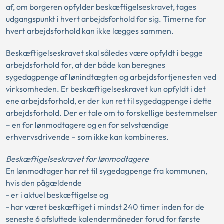
af, om borgeren opfylder beskæftigelseskravet, tages
udgangspunkt i hvert arbejdsforhold for sig. Timerne for
hvert arbejdsforhold kan ikke lægges sammen.
Beskæftigelseskravet skal således være opfyldt i begge
arbejdsforhold for, at der både kan beregnes
sygedagpenge af lønindtægten og arbejdsfortjenesten ved
virksomheden. Er beskæftigelseskravet kun opfyldt i det
ene arbejdsforhold, er der kun ret til sygedagpenge i dette
arbejdsforhold. Der er tale om to forskellige bestemmelser
– en for lønmodtagere og en for selvstændige
erhvervsdrivende – som ikke kan kombineres.
Beskæftigelseskravet for lønmodtagere
En lønmodtager har ret til sygedagpenge fra kommunen,
hvis den pågældende
- er i aktuel beskæftigelse og
- har været beskæftiget i mindst 240 timer inden for de
seneste 6 afsluttede kalendermåneder forud for første