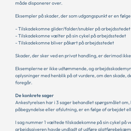
måde disponerer over.
Eksempler på skader, der som udgangspunkt er en følge 
- Tilskadekomne glider/falder/snubler på arbejdsstedet
- Tilskadekomne vælter på sin cykel på arbejdsstedet
- Tilskadekomne bliver påkørt på arbejdsstedet
Skader, der sker ved en privat handling, er derimod ikk
Eksemplerne er ikke udtømmende, og arbejdsskademyndig
oplysninger med henblik på at vurdere, om den skade, der
foregår.
De konkrete sager
Ankestyrelsen har i 3 sager behandlet spørgsmålet om, 
påbegyndelse eller afslutning, er en følge af arbejdet el
I sag nummer 1 væltede tilskadekomne på sin cykel på vej
arbejdsgiveren havde undladt at udføre glatførebekæmpe