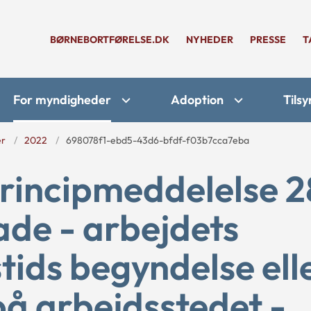
BØRNEBORTFØRELSE.DK
NYHEDER
PRESSE
T
For myndigheder
Adoption
Tilsy
er
2022
698078f1-ebd5-43d6-bfdf-f03b7cca7eba
rincipmeddelelse 2
de - arbejdets
tids begyndelse ell
å arbejdsstedet -