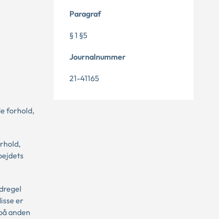
Paragraf
§ 1 §5
Journalnummer
21-41165
e forhold,
orhold,
bejdets
edregel
isse er
 på anden