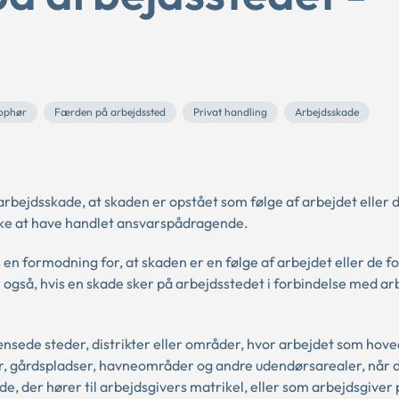
 ophør
Færden på arbejdssted
Privat handling
Arbejdsskade
rbejdsskade, at skaden er opstået som følge af arbejdet eller d
kke at have handlet ansvarspådragende.
 en formodning for, at skaden er en følge af arbejdet eller de f
gså, hvis en skade sker på arbejdsstedet i forbindelse med ar
rænsede steder, distrikter eller områder, hvor arbejdet som hov
r, gårdspladser, havneområder og andre udendørsarealer, når d
de, der hører til arbejdsgivers matrikel, eller som arbejdsgiver