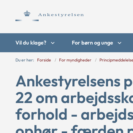
Vil du klage?
For børn og unge
Du er her:
Forside
For myndigheder
Principmeddelels
Ankestyrelsens p
22 om arbejdsska
forhold - arbejds
ophør - færden p