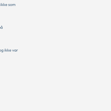
g ikke som
på
og ikke var