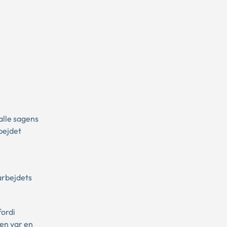
alle sagens
bejdet
arbejdets
fordi
en var en