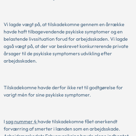
Vi lagde vægt på, at tilskadekomne gennem en årrække
havde haft tilbagevendende psykiske symptomer og en
belastende livssituation forud for arbejdsskaden. Vi lagde
også vægt på, at der var beskrevet konkurrerende private
årsager til de psykiske symptomers udvikling efter
arbejdsskaden.
Tilskadekomne havde derfor ikke ret til godtgørelse for
varigt mén for sine psykiske symptomer.
I
sag nummer 4
havde tilskadekomne fået anerkendt
forværring af smerter i lænden som en arbejdsskade.
Arbejdsmarkedets Erhvervssikring havde alene indhentet