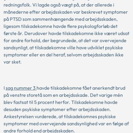
redningsfolk. Vi lagde også vægt på, at der allerede i
månederne efter arbejdsskaden var beskrevet symptomer
på PTSD som sammenhængende med arbejdsskaden,
ligesom tilskadekomne havde flere psykologforløb det
første år. Derudover havde tilskadekomne ikke været udsat
for andre forhold, der begrundede, at det var overvejende
sandsynligt, at tilskadekomne ville have udviklet psykiske
symptomer eller en del heraf, selvom arbejdsskaden ikke
var sket.
I
sag nummer 3
havde tilskadekomne fået anerkendt brud
på venstre storetå som en arbejdsskade. Det varige mén
blev fastsat til 5 procent herfor. Tilskadekomne havde
desuden psykiske symptomer efter arbejdsskaden.
Ankestyrelsen vurderede, at tilskadekomnes psykiske
symptomer med overvejende sandsynlighed var en følge af
andre forhold end arbejdsskaden.