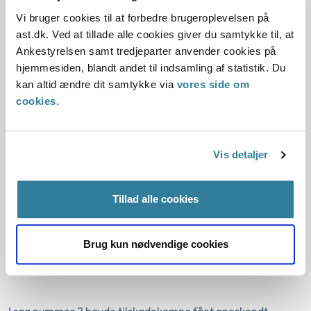
samlede varige mén på 25 procent med overvejende
Vi bruger cookies til at forbedre brugeroplevelsen på
sandsynlighed skyldtes andre forhold end arbejdsskaden.
ast.dk. Ved at tillade alle cookies giver du samtykke til, at
Ankestyrelsen vurderede i den forbindelse, at de psykiske
Ankestyrelsen samt tredjeparter anvender cookies på
symptomer i form af depression med overvejende
hjemmesiden, blandt andet til indsamling af statistik. Du
sandsynlighed delvist var en følge af andre forhold end
kan altid ændre dit samtykke via
vores side om
arbejdsskaden.
cookies
.
Vi lagde vægt på, at tilskadekomne i flere år forud for
Vis detaljer
arbejdsskaden havde været behandlet for depression og
angst. Vi lagde samtidig vægt på, at udviklingen af
tilskadekomnes forværrede depressive symptomer var
Tillad alle cookies
beskrevet som sammenhængende med tilskadekomnes
rygsmerter og den deraf nedsatte funktionsevne,
Brug kun nødvendige cookies
arbejdsophør og langvarige sygemelding.
I
sag nummer 2
havde tilskadekomne fået anerkendt