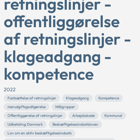
retningslinjer -
offentliggørelse
af retningslinjer -
klageadgang -
kompetence
2022
Fastsættelse af retningslinjer
Klageadgang
Kompetence
merudgiftsgodtgørelse
Målgrupper
Offentliggørelse af retningslinjer
Arbejdsskade
Kommunal
Udbetaling Danmark
Beskæftigelsesindsatsloven
Lov om en aktiv beskæftigelsesindsats