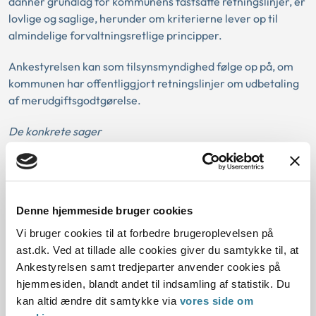
danner grundlag for kommunens fastsatte retningslinjer, er
lovlige og saglige, herunder om kriterierne lever op til
almindelige forvaltningsretlige principper.
Ankestyrelsen kan som tilsynsmyndighed følge op på, om
kommunen har offentliggjort retningslinjer om udbetaling
af merudgiftsgodtgørelse.
De konkrete sager
I sag nr. 1 (j.nr. 20-32450) deltog borgeren i forbindelse
med sit ressourceforløb i et vejledning- og
opkvalificeringsforløb efter beskæftigelsesindsatsloven.
Denne hjemmeside bruger cookies
Kommunen havde givet afslag på merudgiftsgodtgørelse
under henvisning til kommunens retningslinjer for
Vi bruger cookies til at forbedre brugeroplevelsen på
udbetaling af godtgørelse. Ifølge kommunens retningslinjer
ast.dk. Ved at tillade alle cookies giver du samtykke til, at
var det op til den enkelte sagsbehandler at foretage en
Ankestyrelsen samt tredjeparter anvender cookies på
individuel og konkret vurdering af, om der skulle bevilges
hjemmesiden, blandt andet til indsamling af statistik. Du
godtgørelse.
kan altid ændre dit samtykke via
vores side om