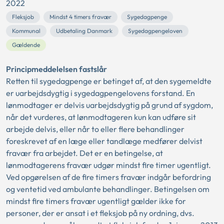
2022
Fleksjob
Mindst 4 timers fravær
Sygedagpenge
Kommunal
Udbetaling Danmark
Sygedagpengeloven
Gældende
Principmeddelelsen fastslår
Retten til sygedagpenge er betinget af, at den sygemeldte
er uarbejdsdygtig i sygedagpengelovens forstand. En
lønmodtager er delvis uarbejdsdygtig på grund af sygdom,
når det vurderes, at lønmodtageren kun kan udføre sit
arbejde delvis, eller når to eller flere behandlinger
foreskrevet af en læge eller tandlæge medfører delvist
fravær fra arbejdet. Det er en betingelse, at
lønmodtagerens fravær udgør mindst fire timer ugentligt.
Ved opgørelsen af de fire timers fravær indgår befordring
og ventetid ved ambulante behandlinger. Betingelsen om
mindst fire timers fravær ugentligt gælder ikke for
personer, der er ansat i et fleksjob på ny ordning, dvs.