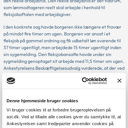
den reelle arbejdstid. Den reelle arbejdstid er det tidsrum,
som lønmodtageren reelt skal arbejde i henhold til
fleksjobaftalen med arbejdsgiver.
I den konkrete sag havde borgeren ikke længere et fravær
på mindst fire timer om ugen. Borgeren var ansat i et
fleksjob på gammel ordning og fik udbetalt løn svarende til
37 timer ugentligt, men arbejdede 15 timer ugentligt inden
sin sygemelding. Den fleksjobansatte havde under sin
sygmelding genoptaget sit arbejde med 11,5 timer om ugen.
Ankestyrelsens Beskæftigelsesudvalg vurderede, at der ved
afgørelsen af, om kravet om mindst fire timers fravær var
opfyldt, skulle tages udgangspunkt i den fleksjobansattes
reelle arbejdstid svarende til 15 timer ugentligt.
Denne hjemmeside bruger cookies
Vi bruger cookies til at forbedre brugeroplevelsen på
Baggrund for at behandle sagen principielt
ast.dk. Ved at tillade alle cookies giver du samtykke til, at
Ankestyrelsen samt tredjeparter anvender cookies på
Reglerne