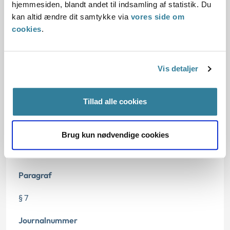
hjemmesiden, blandt andet til indsamling af statistik. Du
kan altid ændre dit samtykke via
vores side om
Den konkrete afgørelse
cookies
.
Vis detaljer
Dato for underskrift
Tillad alle cookies
28.06.2022
Offentliggørelsesdato
Brug kun nødvendige cookies
29.06.2022
Paragraf
§ 7
Journalnummer