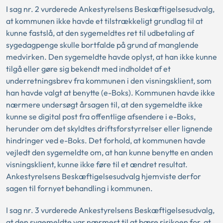
I sag nr. 2 vurderede Ankestyrelsens Beskæftigelsesudvalg,
at kommunen ikke havde et tilstrækkeligt grundlag til at
kunne fastslå, at den sygemeldtes ret til udbetaling af
sygedagpenge skulle bortfalde på grund af manglende
medvirken. Den sygemeldte havde oplyst, at han ikke kunne
tilgå eller gøre sig bekendt med indholdet af et
underretningsbrev fra kommunen i den visningsklient, som
han havde valgt at benytte (e-Boks). Kommunen havde ikke
nærmere undersøgt årsagen til, at den sygemeldte ikke
kunne se digital post fra offentlige afsendere i e-Boks,
herunder om det skyldtes driftsforstyrrelser eller lignende
hindringer ved e-Boks. Det forhold, at kommunen havde
vejledt den sygemeldte om, at han kunne benytte en anden
visningsklient, kunne ikke føre til et ændret resultat.
Ankestyrelsens Beskæftigelsesudvalg hjemviste derfor
sagen til fornyet behandling i kommunen.
I sag nr. 3 vurderede Ankestyrelsens Beskæftigelsesudvalg,
at den sygemeldte var nærmest til at bære risikoen for, at