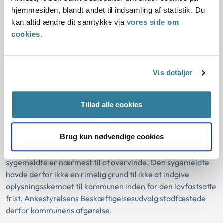
De konkrete sager
hjemmesiden, blandt andet til indsamling af statistik. Du
kan altid ændre dit samtykke via
vores side om
I sag nr. 1 vurderede Ankestyrelsens Beskæftigelsesudvalg,
cookies
.
at den sygemeldte måtte bære risikoen for, at hun ikke
havde kunnet gøre sig bekendt med indholdet af et
underretningsbrev fra kommunen i e-Boks. Den
Vis detaljer
sygemeldte havde ikke givet samtykke i visningsklienten til,
at der fortsat kunne vises post fra offentlige afsendere i den
visningsklient, som den sygemeldte havde valgt at benytte
Tillad alle cookies
(e-Boks). Manglende samtykke til, at der fortsat kunne vises
post fra offentlige afsendere i en visningsklient, som den
Brug kun nødvendige cookies
sygemeldte selv har valgt, vurderede Ankestyrelsens
Beskæftigelsesudvalg at være en hindring, som den
sygemeldte er nærmest til at overvinde. Den sygemeldte
havde derfor ikke en rimelig grund til ikke at indgive
oplysningsskemaet til kommunen inden for den lovfastsatte
frist. Ankestyrelsens Beskæftigelsesudvalg stadfæstede
derfor kommunens afgørelse.