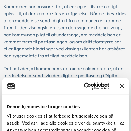
Kommunen har ansvaret for, at en sag er tilstrækkeligt
oplyst til, at der kan træffes en afgørelse. Når det bestrides,
at en meddelelse sendt digitalt fra kommunen er kommet
frem til den visningsklient, som den sygemeldte har valgt,
har kommunen pligt til at undersøge, om meddelelsen er
kommet frem til postløsningen, og om driftsforstyrrelser
eller lignende hindringer ved visningsklienten har afskåret
den sygemeldte fra at tilgå meddelelsen.
Det betyder, at kommunen skal kunne dokumentere, at en
meddelelse afsendt via den digitale postløsning (Digital
Post) er kommet frem til selve postløsningen. Dette kan
kommunen gøre ved at fremlægge den forsendelseslog,
som knytter sig til den konkrete meddelelse.
Denne hjemmeside bruger cookies
Derefter må kommunen undersøge, om der har været
Vi bruger cookies til at forbedre brugeroplevelsen på
driftsforstyrrelser eller lignende hindringer ved den
ast.dk. Ved at tillade alle cookies giver du samtykke til, at
visningsklient, som den sygemeldte benytter.
Ankestyrelsen samt tredjeparter anvender cookies på