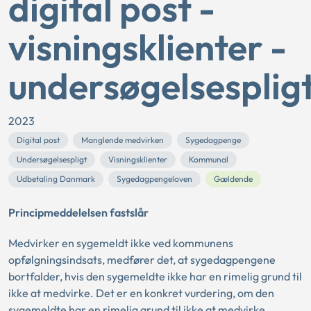
digital post -
visningsklienter -
undersøgelsesplig
2023
Digital post
Manglende medvirken
Sygedagpenge
Undersøgelsespligt
Visningsklienter
Kommunal
Udbetaling Danmark
Sygedagpengeloven
Gældende
Principmeddelelsen fastslår
Medvirker en sygemeldt ikke ved kommunens
opfølgningsindsats, medfører det, at sygedagpengene
bortfalder, hvis den sygemeldte ikke har en rimelig grund til
ikke at medvirke. Det er en konkret vurdering, om den
sygemeldte har en rimelig grund til ikke at medvirke.