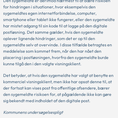
Den sygemeldte er derimod nærmest til at bære risikoen
for hindringen i situationer, hvor eksempelvis den
sygemeldtes egen internetforbindelse, computer,
smartphone eller tablet ikke fungerer, eller den sygemeldte
har mistet adgang til sin kode til at logge på den digitale
postløsning. Det samme gælder, hvis den sygemeldte
oplever lignende hindringer, som det er op til den
sygemeldte selv at overvinde. I disse tilfælde betragtes en
meddelelse som kommet frem, når den har nået den
placering i postløsningen, hvorfra den sygemeldte burde
kunne tilgå den i den valgte visningsklient.
Det betyder, at hvis den sygemeldte har valgt at benytte en
kommerciel visningsklient, men ikke har opsat denne til, at
der fortsat kan vises post fra offentlige afsendere, bærer
den sygemeldte risikoen for, at pågældende ikke kan gøre
sig bekendt med indholdet af den digitale post.
Kommunens undersøgelsespligt