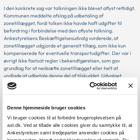
I den konkrete sag var tolkningen ikke blevet aflyst rettidigt.
Kommunen meddelte afslag på udbetaling af
zonetillægget, fordi tolken ikke havde haft udgifter til
befordring i forbindelse med den aflyste tolkning.
Ankestyrelsens Beskæftigelsesudvalg vurderede, at
zonetillægget udgjorde et generelt tillæg, som ikke kun
kompenserede for eventuelle transportudgifter. Der var i
øvrigt ikke fastsat regler i bekendtgørelsen, som gav
grundlag for at nedsætte zonetillægget eller helt at
undlade at udbetale denne del af tilskuddet. Udvalget
ændrede derfor kommunens afgørelse, således at tolken
have ret til udbetaling af zonetillægget.
Denne hjemmeside bruger cookies
Vi bruger cookies til at forbedre brugeroplevelsen på
ast.dk. Ved at tillade alle cookies giver du samtykke til, at
Baggrund for at behandle sagen principielt
Ankestyrelsen samt tredjeparter anvender cookies på