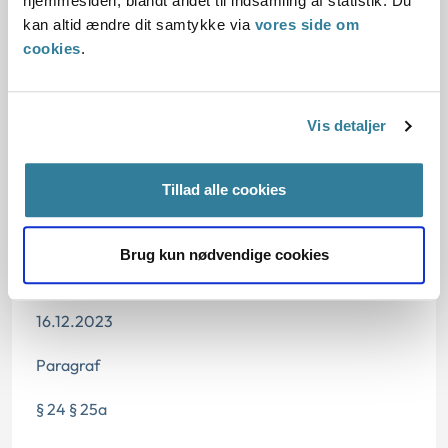
hjemmesiden, blandt andet til indsamling af statistik. Du
Reglerne
kan altid ændre dit samtykke via
vores side om
cookies
.
Den konkrete afgørelse
Vis detaljer
Dato for underskrift
Tillad alle cookies
15.12.2023
Brug kun nødvendige cookies
Offentliggørelsesdato
16.12.2023
Paragraf
§ 24 § 25a