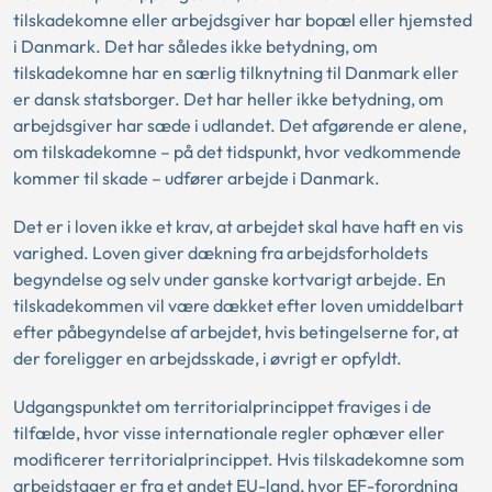
tilskadekomne eller arbejdsgiver har bopæl eller hjemsted
i Danmark. Det har således ikke betydning, om
tilskadekomne har en særlig tilknytning til Danmark eller
er dansk statsborger. Det har heller ikke betydning, om
arbejdsgiver har sæde i udlandet. Det afgørende er alene,
om tilskadekomne – på det tidspunkt, hvor vedkommende
kommer til skade – udfører arbejde i Danmark.
Det er i loven ikke et krav, at arbejdet skal have haft en vis
varighed. Loven giver dækning fra arbejdsforholdets
begyndelse og selv under ganske kortvarigt arbejde. En
tilskadekommen vil være dækket efter loven umiddelbart
efter påbegyndelse af arbejdet, hvis betingelserne for, at
der foreligger en arbejdsskade, i øvrigt er opfyldt.
Udgangspunktet om territorialprincippet fraviges i de
tilfælde, hvor visse internationale regler ophæver eller
modificerer territorialprincippet. Hvis tilskadekomne som
arbejdstager er fra et andet EU-land, hvor EF-forordning