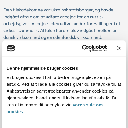
Den tilskadekomne var ukrainsk statsborger, og havde
indgået aftale om at udføre arbejde for en russisk
arbejdsgiver. Arbejdet blev udført under forestillinger i et
cirkus i Danmark. Aftalen herom blev indgået mellem en
dansk virksomhed og en udenlandsk virksomhed.
Tilskadekomne blev udsat for en ulykke, idet hun faldt ned
fra 6 til 7 meters højde.
Ankestyrelsen vurderede, at territorialprincippet i
Denne hjemmeside bruger cookies
arbejdsskadesikringsloven ikke skulle fraviges, da
tilskadekomne kom fra et land, der hverken er omfattet af
Vi bruger cookies til at forbedre brugeroplevelsen på
EU-regler eller internationale konventioner og
ast.dk. Ved at tillade alle cookies giver du samtykke til, at
overenskomster, der fraviger territorialprincippet. Derfor
Ankestyrelsen samt tredjeparter anvender cookies på
var tilskadekomne omfattet af arbejdsskadesikringsloven
hjemmesiden, blandt andet til indsamling af statistik. Du
på skadestidspunktet. Det havde heller ikke en betydning,
kan altid ændre dit samtykke via
vores side om
at der var tale om en udenlandsk arbejdsgiver.
cookies
.
Ankestyrelsen vurderede, at tilskadekomne var omfattet af