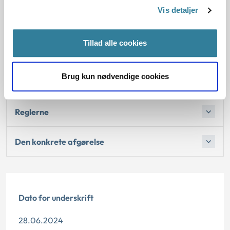
arbejdsskadesikringslovens personkreds, da hun på
Vis detaljer
skadestidspunktet var ansat til at udføre arbejde i
Danmark, og skaden skete under udførelsen af dette
arbejde.
Tillad alle cookies
Brug kun nødvendige cookies
Baggrund for at behandle sagen principielt
Reglerne
Den konkrete afgørelse
Dato for underskrift
28.06.2024