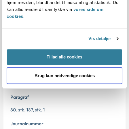
hjemmesiden, blandt andet til indsamling af statistik. Du
kan altid ændre dit samtykke via
vores side om
Den konkrete afgørelse
cookies
.
Vis detaljer
Dato for underskrift
Tillad alle cookies
30.05.2024
Offentliggørelsesdato
Brug kun nødvendige cookies
31.05.2024
Paragraf
80, stk. 187, stk. 1
Journalnummer