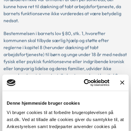
kunne have ret til dækning af tabt arbejdsfortjeneste, da
barnets funktionsevne ikke vurderedes at være betydelig
nedsat.
Bestemmelsen i barnets lov § 80, stk. 1, hvorefter
kommunen skal tilbyde særlig hjælp og støtte efter
reglerne i kapitel 8 (herunder dækning af tabt
arbejdsfortjeneste) til børn og unge under 18 år med nedsat
fysisk eller psykisk funktionsevne eller indgribende kronisk
eller langvarig lidelse og deres familier, udvider ikke
personkredsen i de materielle bestemmelser i kapitel 8, og
denne bestemmelse havde derfor ikke betydning for
Ankestyrelsens vurdering af sagen.
Denne hjemmeside bruger cookies
Baggrund for at behandle sagen principielt
Vi bruger cookies til at forbedre brugeroplevelsen på
ast.dk. Ved at tillade alle cookies giver du samtykke til, at
Ankestyrelsen samt tredjeparter anvender cookies på
Reglerne