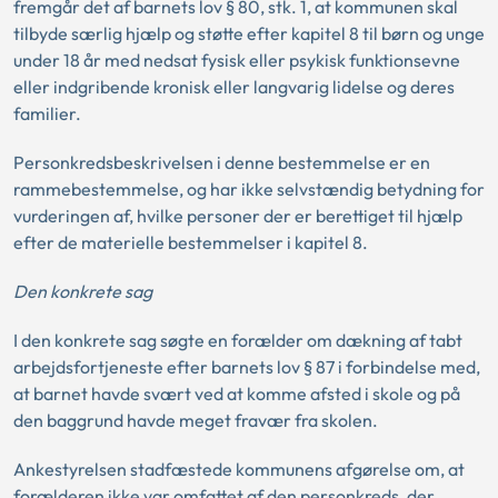
fremgår det af barnets lov § 80, stk. 1, at kommunen skal
tilbyde særlig hjælp og støtte efter kapitel 8 til børn og unge
under 18 år med nedsat fysisk eller psykisk funktionsevne
eller indgribende kronisk eller langvarig lidelse og deres
familier.
Personkredsbeskrivelsen i denne bestemmelse er en
rammebestemmelse, og har ikke selvstændig betydning for
vurderingen af, hvilke personer der er berettiget til hjælp
efter de materielle bestemmelser i kapitel 8.
Den konkrete sag
I den konkrete sag søgte en forælder om dækning af tabt
arbejdsfortjeneste efter barnets lov § 87 i forbindelse med,
at barnet havde svært ved at komme afsted i skole og på
den baggrund havde meget fravær fra skolen.
Ankestyrelsen stadfæstede kommunens afgørelse om, at
forælderen ikke var omfattet af den personkreds, der