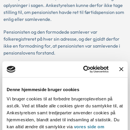
oplysninger i sagen. Ankestyrelsen kunne derfor ikke tage
stilling til, om pensionisten havde ret til førtidspension som
enlig eller samlevende.
Pensionisten og den formodede samlever var
folkeregistreret på hver sin adresse, og der gjaldt derfor
ikke en formodning for, at pensionisten var samlevende i
pensionslovens forstand.
Det fremgik ikke klart af oplysningerne i sagen, hvordan
pensionisten og den formodede samlever havde indrettet
sig økonomisk og praktisk. Det fremgik heller ikke, i hvilket
omfang, pensionisten havde fordele ved sin relation til den
Denne hjemmeside bruger cookies
formodede samlever.
Vi bruger cookies til at forbedre brugeroplevelsen på
ast.dk. Ved at tillade alle cookies giver du samtykke til, at
Udbetaling Danmark skulle derfor indhente oplysninger
Ankestyrelsen samt tredjeparter anvender cookies på
om, hvordan pensionisten og den formodede samlever
hjemmesiden, blandt andet til indsamling af statistik. Du
havde indrettet sig økonomisk, og hvordan de havde
kan altid ændre dit samtykke via
vores side om
indrettet sig i forhold til praktiske opgaver såsom indkøb,