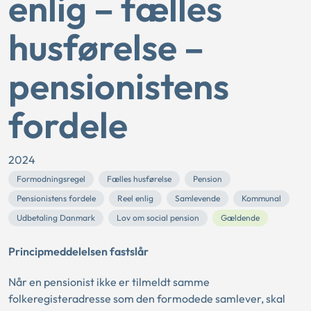
enlig – fælles
husførelse –
pensionistens
fordele
2024
Formodningsregel
Fælles husførelse
Pension
Pensionistens fordele
Reel enlig
Samlevende
Kommunal
Udbetaling Danmark
Lov om social pension
Gældende
Principmeddelelsen fastslår
Når en pensionist ikke er tilmeldt samme
folkeregisteradresse som den formodede samlever, skal