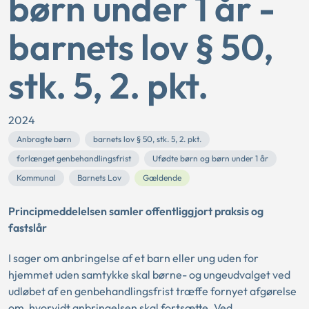
børn under 1 år -
barnets lov § 50,
stk. 5, 2. pkt.
2024
Anbragte børn
barnets lov § 50, stk. 5, 2. pkt.
forlænget genbehandlingsfrist
Ufødte børn og børn under 1 år
Kommunal
Barnets Lov
Gældende
Principmeddelelsen samler offentliggjort praksis og
fastslår
I sager om anbringelse af et barn eller ung uden for
hjemmet uden samtykke skal børne- og ungeudvalget ved
udløbet af en genbehandlingsfrist træffe fornyet afgørelse
om, hvorvidt anbringelsen skal fortsætte. Ved