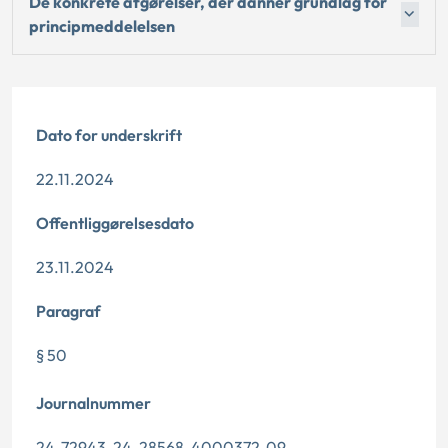
De konkrete afgørelser, der danner grundlag for
principmeddelelsen
Dato for underskrift
22.11.2024
Offentliggørelsesdato
23.11.2024
Paragraf
§ 50
Journalnummer
24-72943, 24-28568, 4000372-09