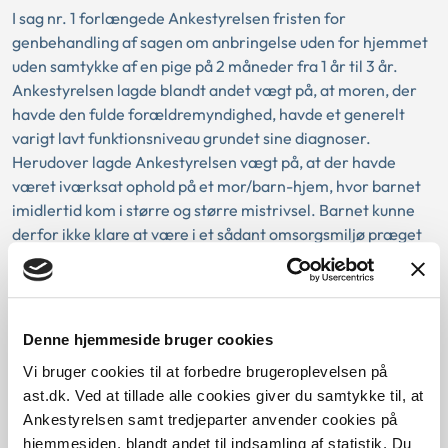
I sag nr. 1 forlængede Ankestyrelsen fristen for
genbehandling af sagen om anbringelse uden for hjemmet
uden samtykke af en pige på 2 måneder fra 1 år til 3 år.
Ankestyrelsen lagde blandt andet vægt på, at moren, der
havde den fulde forældremyndighed, havde et generelt
varigt lavt funktionsniveau grundet sine diagnoser.
Herudover lagde Ankestyrelsen vægt på, at der havde
været iværksat ophold på et mor/barn-hjem, hvor barnet
imidlertid kom i større og større mistrivsel. Barnet kunne
derfor ikke klare at være i et sådant omsorgsmiljø præget
af en ustabil følelsesmæssig kontakt, som moderen tilbød.
Der sås endvidere en positiv udvikling hos barnet efter
anbringelsen i plejefamilien. Endelig lagde Ankestyrelsen
vægt på, at det var vigtigt for barnets videre udvikling, at
Denne hjemmeside bruger cookies
der skabes kontinuitet, stabilitet og ro i anbringelsen.
Vi bruger cookies til at forbedre brugeroplevelsen på
ast.dk. Ved at tillade alle cookies giver du samtykke til, at
Ankestyrelsen samt tredjeparter anvender cookies på
I sag nr. 2 forlængede Ankestyrelsen fristen for
hjemmesiden, blandt andet til indsamling af statistik. Du