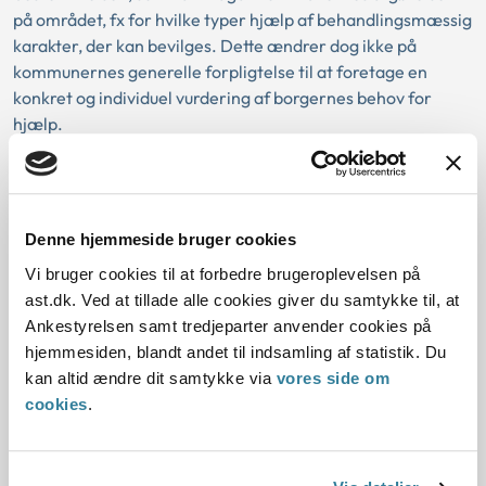
på området, fx for hvilke typer hjælp af behandlingsmæssig
karakter, der kan bevilges. Dette ændrer dog ikke på
kommunernes generelle forpligtelse til at foretage en
konkret og individuel vurdering af borgernes behov for
hjælp.
Hjælp efter servicelovens § 102 er subsidiær i forhold til de
behandlingstilbud, der kan tilbydes efter anden lovgivning.
Denne hjemmeside bruger cookies
Forholdet til aktivlovens bestemmelser om
Vi bruger cookies til at forbedre brugeroplevelsen på
enkeltydelser
ast.dk. Ved at tillade alle cookies giver du samtykke til, at
Ankestyrelsen samt tredjeparter anvender cookies på
Kommunen kan ikke undlade at tage stilling til, om borgeren
hjemmesiden, blandt andet til indsamling af statistik. Du
opfylder betingelserne i servicelovens § 102 med
kan altid ændre dit samtykke via
vores side om
henvisning til, at borgeren må søge at få dækket den
cookies
.
ansøgte hjælp efter aktivlovens §§ 81 eller 82.
Kommunen skal først tage stilling til, om det ansøgte kan
dækkes efter § 102. Hvis den ansøgte hjælp ikke kan ydes