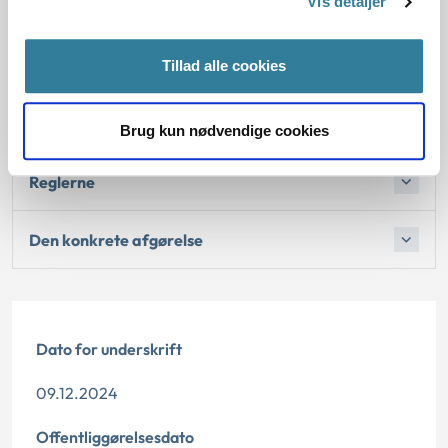
Vis detaljer
efter servicelovens § 102, kan kommunen vurdere, om det
ansøgte kan bevilges efter §§ 81 eller 82 i aktivloven.
Tillad alle cookies
Baggrund for at behandle sagen principielt
Brug kun nødvendige cookies
Reglerne
Den konkrete afgørelse
Dato for underskrift
09.12.2024
Offentliggørelsesdato