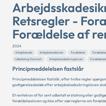
Arbejdsskadesikr
Retsregler - For
Forældelse af re
2024
Arbejdsskade
Arbejdsskadeloven
Forældelse
Forældels
Udbetaling Danmark
Arbejdsskadesikringsloven
Forældelses
Principmeddelelsen fastslår
Principmeddelelsen fastslår, efter hvilke regler spørgsm
godtgørelsesbeløb efter arbejdsskadesikringsloven ska
Et rentekrav af for sent udbetalt erstatning eller godtg
forældelsesloven og ikke efter særreglerne om forældels