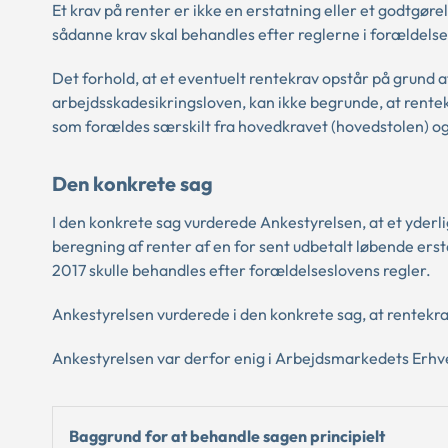
Et krav på renter er ikke en erstatning eller et godtgøre
sådanne krav skal behandles efter reglerne i forældels
Det forhold, at et eventuelt rentekrav opstår på grund a
arbejdsskadesikringsloven, kan ikke begrunde, at rentekr
som forældes særskilt fra hovedkravet (hovedstolen) o
Den konkrete sag
I den konkrete sag vurderede Ankestyrelsen, at et yderl
beregning af renter af en for sent udbetalt løbende erst
2017 skulle behandles efter forældelseslovens regler.
Ankestyrelsen vurderede i den konkrete sag, at rentekra
Ankestyrelsen var derfor enig i Arbejdsmarkedets Erhve
Baggrund for at behandle sagen principielt