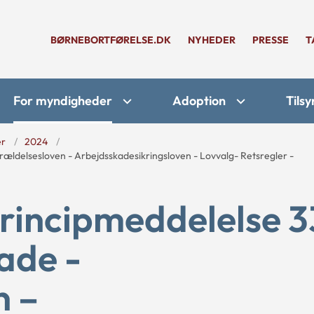
BØRNEBORTFØRELSE.DK
NYHEDER
PRESSE
T
For myndigheder
Adoption
Tilsy
er
2024
ældelsesloven - Arbejdsskadesikringsloven - Lovvalg- Retsregler -
rincipmeddelelse 3
ade -
n –