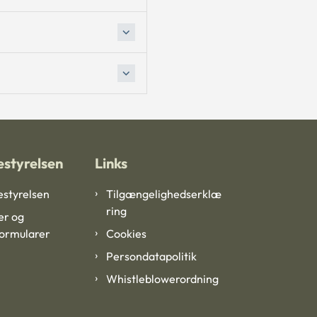
styrelsen
Links
styrelsen
Tilgængelighedserklæ
ring
er og
formularer
Cookies
Persondatapolitik
Whistleblowerordning