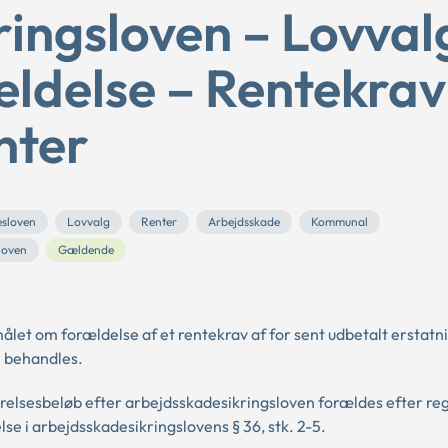
ingsloven – Lovval
ældelse – Rentekrav
nter
esloven
Lovvalg
Renter
Arbejdsskade
Kommunal
loven
Gældende
ålet om forældelse af et rentekrav af for sent udbetalt erstatni
l behandles.
ørelsesbeløb efter arbejdsskadesikringsloven forældes efter reg
e i arbejdsskadesikringslovens § 36, stk. 2-5.