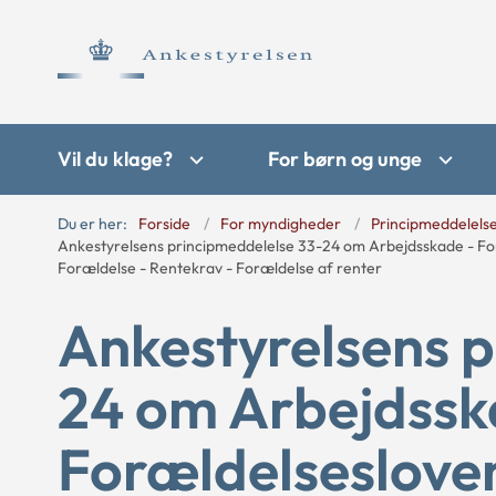
Vil du klage?
For børn og unge
Du er her:
Forside
For myndigheder
Principmeddelels
Ankestyrelsens principmeddelelse 33-24 om Arbejdsskade - For
Forældelse - Rentekrav - Forældelse af renter
Ankestyrelsens p
24 om Arbejdssk
Forældelseslove