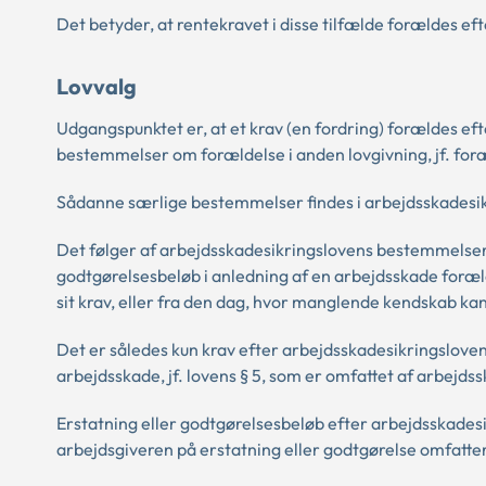
Det betyder, at rentekravet i disse tilfælde forældes efte
Lovvalg
Udgangspunktet er, at et krav (en fordring) forældes ef
bestemmelser om forældelse i anden lovgivning, jf. foræ
Sådanne særlige bestemmelser findes i arbejdsskadesikr
Det følger af arbejdsskadesikringslovens bestemmelser, 
godtgørelsesbeløb i anledning af en arbejdsskade foræld
sit krav, eller fra den dag, hvor manglende kendskab kan 
Det er således kun krav efter arbejdsskadesikringsloven
arbejdsskade, jf. lovens § 5, som er omfattet af arbej
Erstatning eller godtgørelsesbeløb efter arbejdsskadesik
arbejdsgiveren på erstatning eller godtgørelse omfatte