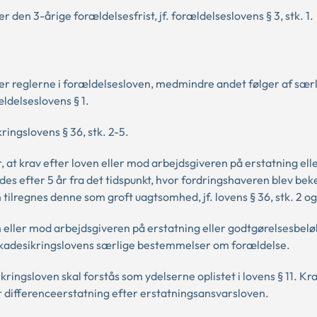
r den 3-årige forældelsesfrist, jf. forældelseslovens § 3, stk. 1.
ter reglerne i forældelsesloven, medmindre andet følger af sær
ldelseslovens § 1.
ingslovens § 36, stk. 2-5.
at krav efter loven eller mod arbejdsgiveren på erstatning ell
es efter 5 år fra det tidspunkt, hvor fordringshaveren blev be
tilregnes denne som groft uagtsomhed, jf. lovens § 36, stk. 2 og
 eller mod arbejdsgiveren på erstatning eller godtgørelsesbelø
dsskadesikringslovens særlige bestemmelser om forældelse.
ringsloven skal forstås som ydelserne oplistet i lovens § 11. K
r differenceerstatning efter erstatningsansvarsloven.