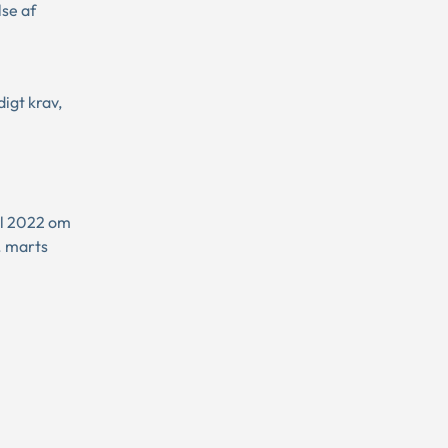
lse af
igt krav,
il 2022 om
. marts