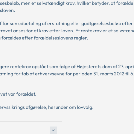
lsesbeløb, men et selvstændigt krav, hvilket betyder, at forælde
esloven.
f for sen udbetaling af erstatning eller godtgørelsesbeløb efter
avet anses for et krav efter loven. Et rentekrav er et selvstænd
g forældes efter forældelseslovens regler.
igere rentekrav opstået som følge af Højesterets dom af 27. apr
atning for tab af erhvervsevne for perioden 31. marts 2012 til 6
vet var forældet.
rvssikrings afgørelse, herunder om lovvalg.