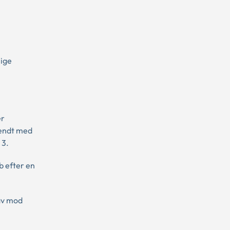
lige
er
kendt med
 3.
b efter en
rav mod