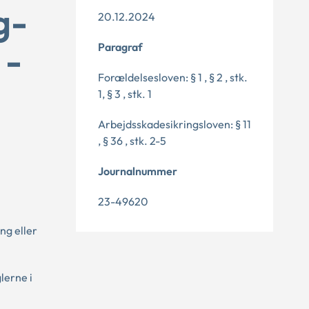
g-
20.12.2024
 -
Paragraf
Forældelsesloven: § 1 , § 2 , stk.
1, § 3 , stk. 1
Arbejdsskadesikringsloven: § 11
, § 36 , stk. 2-5
Journalnummer
23-49620
ng eller
lerne i