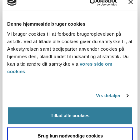
tillægges betydning, da andre forhold aktiverede
rådighedsforpligtelsen.
Denne hjemmeside bruger cookies
I sag nr. 2 (tidligere principmeddelelse U-39-01) havde
Vi bruger cookies til at forbedre brugeroplevelsen på
tilskadekomne rådighedsvagt i sit hjem, hvor han kom til
ast.dk. Ved at tillade alle cookies giver du samtykke til, at
skade umiddelbart efter, at han var blevet tilkaldt af sin
Ankestyrelsen samt tredjeparter anvender cookies på
arbejdsgiver til at møde på arbejde, mens han opholdt sig i
hjemmesiden, blandt andet til indsamling af statistik. Du
sin have.
kan altid ændre dit samtykke via
vores side om
cookies
.
Ankestyrelsen vurderede, at tilskadekomne var omfattet af
loven, idet ulykkestilfældet var forårsaget af arbejdet eller
de forhold, hvorunder dette foregår.
Vis detaljer
I sag nr. 3 (tidligere principmeddelelse U-39-01) blev
tilskadekomne påkørt på vej hjem fra arbejde efter, at han
havde afsluttet dagens arbejde, og hvor hans 24-timers
Tillad alle cookies
rådighedsvagt var påbegyndt. Tilskadekomne havde under
sin rådighedsvagt pligt til at være til rådighed på
Brug kun nødvendige cookies
firmatelefonen, også under hjemtransporten, således at