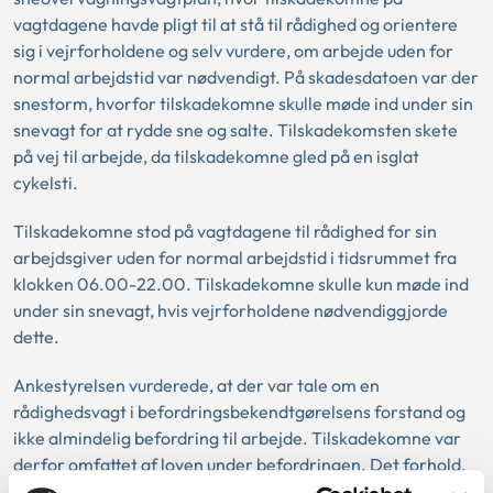
vagtdagene havde pligt til at stå til rådighed og orientere
sig i vejrforholdene og selv vurdere, om arbejde uden for
normal arbejdstid var nødvendigt. På skadesdatoen var der
snestorm, hvorfor tilskadekomne skulle møde ind under sin
snevagt for at rydde sne og salte. Tilskadekomsten skete
på vej til arbejde, da tilskadekomne gled på en isglat
cykelsti.
Tilskadekomne stod på vagtdagene til rådighed for sin
arbejdsgiver uden for normal arbejdstid i tidsrummet fra
klokken 06.00-22.00. Tilskadekomne skulle kun møde ind
under sin snevagt, hvis vejrforholdene nødvendiggjorde
dette.
Ankestyrelsen vurderede, at der var tale om en
rådighedsvagt i befordringsbekendtgørelsens forstand og
ikke almindelig befordring til arbejde. Tilskadekomne var
derfor omfattet af loven under befordringen. Det forhold,
at arbejdsgiver ikke tilkaldte tilskadekomne, kunne ikke