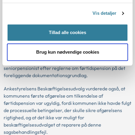
Den konkrete sag
Vis detaljer
Borgeren ønskede at få bevilget førtidspension i stedet for
seniorpension, og kommunen traf først afgørelse om at
Tillad alle cookies
tilkende førtidspension, men erklærede efterfølgende
afgørelsen ugyldig.
Brug kun nødvendige cookies
Ankestyrelsens Beskæftigelsesudvalg vurderede, at
kommunen ikke kunne bevilge førtidspension til en
seniorpensionist efter reglerne om førtidspension på det
foreliggende dokumentationsgrundlag.
Ankestyrelsens Beskæftigelsesudvalg vurderede også, at
kommunens første afgørelse om tilkendelse af
førtidspension var ugyldig, fordi kommunen ikke havde fulgt
de processuelle betingelser, der skulle sikre afgørelsens
rigtighed, og at det ikke var muligt for
beskæftigelsesudvalget at reparere på denne
sagsbehandlingsfejl.