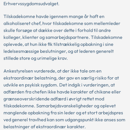
Erhvervssygdomsudvalget.
Tilskadekomne havde igennem mange år haft en
alkoholiseret chef, hvor tilskadekomne som mellemleder
skulle forsøge at dække over dette i forhold til andre
kolleger, klienter og samarbejdspartnere. Tilskadekomne
oplevede, at hun ikke fik tilstrækkelig opbakning i sine
ledelsesmæssige beslutninger, og at lederen generelt
stillede store og urimelige krav.
Ankestyrelsen vurderede, at der ikke tale om en
ekstraordinær belastning, der gav en særlig risiko for at
udvikle en psykisk sygdom. Det indgik i vurderingen, at
adfærden fra chefen ikke havde karakter af chikane eller
grænseoverskridende adfærd i øvrigt rettet mod
tilskadekomne. Samarbejdsvanskeligheder og oplevet
manglende opbakning fra sin leder og et stort arbejdspres
ved generel travlhed kan som udgangspunkt ikke anses som
belastninger af ekstraordinær karakter.