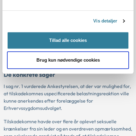
Om der kan peges på konkurrerende (mindst lige så
betydningsfulde) faktorer som årsag til udviklingen af
den psykiske sygdom
Vis detaljer
Det forhold, at udvikling af en psykisk sygdom generelt er
multifaktoriel, og at de enkelte årsagsbidrag, herunder
Tillad alle cookies
bidraget fra den arbejdsmæssige belastning, ikke kan
kvantificeres, er ikke alene tilstrækkeligt til at afvise at
forelægge sagen for Erhvervssygdomsudvalget.
Brug kun nødvendige cookies
De konkrete sager
I sag nr. 1 vurderede Ankestyrelsen, at der var mulighed for,
at tilskadekomnes uspecificerede belastningsreaktion ville
kunne anerkendes efter forelæggelse for
Erhvervssygdomsudvalget.
Tilskadekomne havde over flere år oplevet seksuelle
krænkelser fra sin leder og en overdreven opmærksomhed,