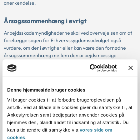
anerkendelse.
Årsagssammenhæng i øvrigt
Arbejdsskademyndighederne skal ved overvejelsen om at
forelægge sagen for Erhvervssygdomsudvalget også
vurdere, om der i øvrigt er eller kan være den fornødne
årsagssammenhæng mellem den arbejdsmæssige
belastning og den psykiske sygdom.
Ved denne vurdering kan bl.a. følgende elementer indgå:
Om der er tidsmæssig sammenhæng mellem den
Denne hjemmeside bruger cookies
arbejdsmæssige belastning og symptomdebut af den
Vi bruger cookies til at forbedre brugeroplevelsen på
psykiske sygdom
ast.dk. Ved at tillade alle cookies giver du samtykke til, at
Hvad der er beskrevet som årsag til udviklingen af den
Ankestyrelsen samt tredjeparter anvender cookies på
psykiske sygdom særligt i tidsnær sammenhæng med
hjemmesiden, blandt andet til indsamling af statistik. Du
symptomernes opståen (fx i notater fra lægejournal)
kan altid ændre dit samtykke via
vores side om
cookies
.