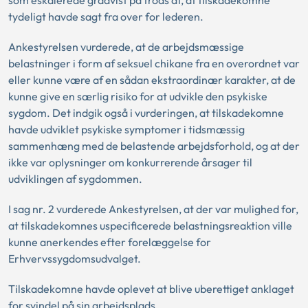
som eskalerede gradvist på trods af, at tilskadekomne
tydeligt havde sagt fra over for lederen.
Ankestyrelsen vurderede, at de arbejdsmæssige
belastninger i form af seksuel chikane fra en overordnet var
eller kunne være af en sådan ekstraordinær karakter, at de
kunne give en særlig risiko for at udvikle den psykiske
sygdom. Det indgik også i vurderingen, at tilskadekomne
havde udviklet psykiske symptomer i tidsmæssig
sammenhæng med de belastende arbejdsforhold, og at der
ikke var oplysninger om konkurrerende årsager til
udviklingen af sygdommen.
I sag nr. 2 vurderede Ankestyrelsen, at der var mulighed for,
at tilskadekomnes uspecificerede belastningsreaktion ville
kunne anerkendes efter forelæggelse for
Erhvervssygdomsudvalget.
Tilskadekomne havde oplevet at blive uberettiget anklaget
for svindel på sin arbejdsplads.