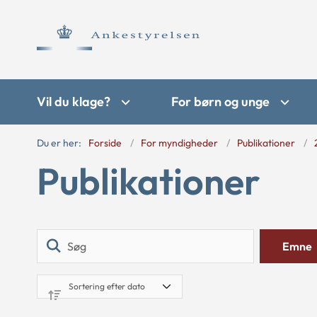
Vil du klage?
For børn og unge
Du er her:
Forside
For myndigheder
Publikationer
Publikationer
Søg
Emne