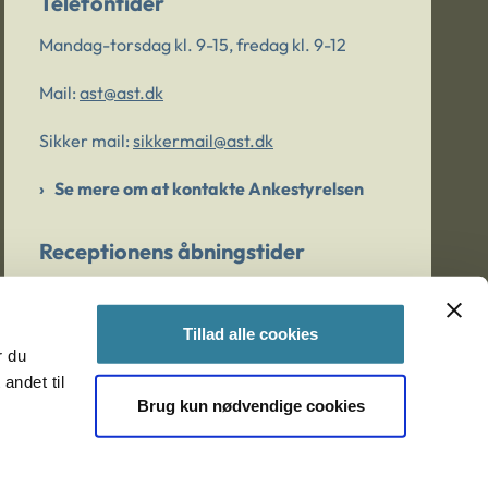
Telefontider
Mandag-torsdag kl. 9-15, fredag kl. 9-12
Mail:
ast@ast.dk
Sikker mail:
sikkermail@ast.dk
Se mere om at kontakte Ankestyrelsen
Receptionens åbningstider
Mandag-torsdag kl. 9-15, fredag kl. 9-13
Tillad alle cookies
r du
Er du bekymret for et barn/en ung?
andet til
Brug kun nødvendige cookies