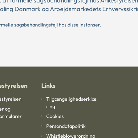
ik af formelle sagsbehandlingsfejl hos Ankestyrelsen
etaling Danmark og Arbejdsmarkedets Erhvervssikri
ormelle sagsbehandlingsfejl hos disse instanser.
styrelsen
Links
styrelsen
Tilgængelighedserklæ
ring
er og
formularer
Cookies
Persondatapolitik
Whistleblowerordning