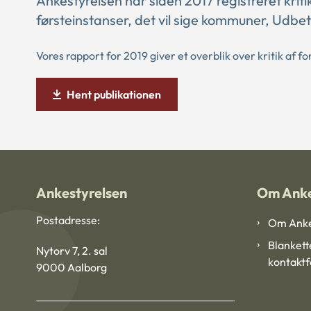
Ankestyrelsen har siden 2017 registreret krit
førsteinstanser, det vil sige kommuner, Udb
Vores rapport for 2019 giver et overblik over kritik af f
Hent publikationen
Ankestyrelsen
Om Anke
Postadresse:
Om Anke
Blankett
Nytorv 7, 2. sal
kontakt
9000 Aalborg