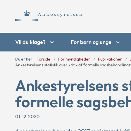
Vil du klage?
For børn og unge
Du er her:
Forside
For myndigheder
Publikationer
Ankestyrelsens statistik over kritik af formelle sagsbehandlingsf
Ankestyrelsens st
formelle sagsbeh
01-12-2020