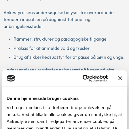
Ankestyrelsens undersøgelse belyser tre overordnede
temaer i indsatsen på døgninstitutioner og
anbringelsessteder:
Rammer, strukturer og pædagogiske tilgange
Praksis for at anmelde vold og trusler
Brug af sikkerhedsudstyr for at passe på børn og unge.
Undersøgelsens resultater er baseret på besøg på otte
anbringelsessteder, hvor vi har interviewet unge,
medarbejdere og ledere. Anbringelsesstederne er udvalgt,
så der er spredning i størrelse, beliggenhed og målgruppe.
Derudover har vi interviewet medarbejdere fra fire af
Denne hjemmeside bruger cookies
landets fem socialtilsyn, der fører tilsyn med
Vi bruger cookies til at forbedre brugeroplevelsen på
anbringelsesstederne.
ast.dk. Ved at tillade alle cookies giver du samtykke til, at
Ankestyrelsen samt tredjeparter anvender cookies på
Hent publikationen
hjemmesiden, blandt andet til indsamling af statistik. Du