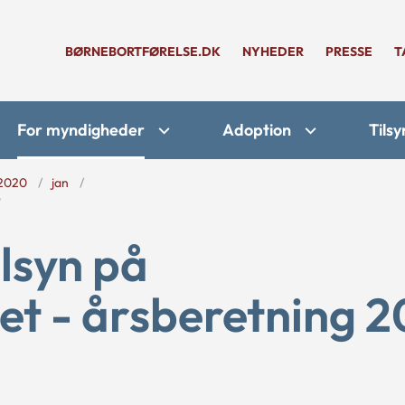
BØRNEBORTFØRELSE.DK
NYHEDER
PRESSE
T
For myndigheder
Adoption
Tilsy
2020
jan
9
ilsyn på
t - årsberetning 2