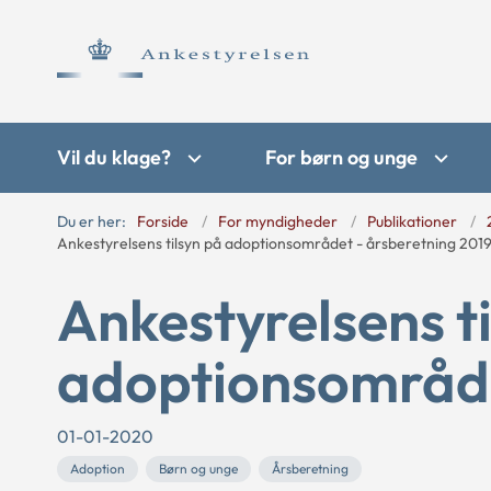
Vil du klage?
For børn og unge
Du er her:
Forside
For myndigheder
Publikationer
Ankestyrelsens tilsyn på adoptionsområdet - årsberetning 201
Ankestyrelsens t
adoptionsområde
01-01-2020
Adoption
Børn og unge
Årsberetning