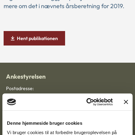
mere om det i nævnets årsberetning for 2019.
Hent publikationen
Ankestyrelsen
Postadresse:
Nytorv 7, 2. sal
9000 Aalborg
Denne hjemmeside bruger cookies
Ankestyrelsen Aalborg
Vi bruger cookies til at forbedre brugeroplevelsen på