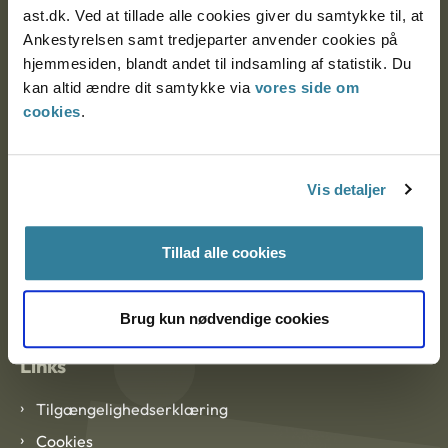
ast.dk. Ved at tillade alle cookies giver du samtykke til, at
Ankestyrelsen samt tredjeparter anvender cookies på
Ankestyrelsen København
hjemmesiden, blandt andet til indsamling af statistik. Du
kan altid ændre dit samtykke via
vores side om
cookies
.
EAN: 57 98 000 35 48 21
CVR: 1007 4002
Vis detaljer
Om Ankestyrelsen
Tillad alle cookies
Om Ankestyrelsen
Blanketter og kontaktformularer
Brug kun nødvendige cookies
Links
Tilgængelighedserklæring
Cookies