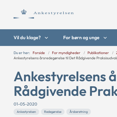
Vil du klage?
For børn og unge
Du er her:
Forside
For myndigheder
Publikationer
Ankestyrelsens årsredegørelse til Det Rådgivende Praksisudva
Ankestyrelsens å
Rådgivende Prak
01-05-2020
Ankestyrelsen
Redegørelse
Årsberetning