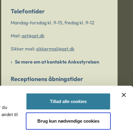
Telefontider
Mandag-torsdag kl. 9-15, fredag kl. 9-12
Mail:
ast@ast.dk
Sikker mail:
sikkermail@ast.dk
Se mere om at kontakte Ankestyrelsen
Receptionens åbningstider
Mandag-torsdag kl. 9-15, fredag kl. 9-13
Tillad alle cookies
r du
Er du bekymret for et barn/en ung?
andet til
Brug kun nødvendige cookies