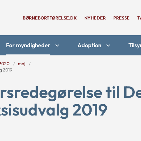
BØRNEBORTFØRELSE.DK
NYHEDER
PRESSE
T
For myndigheder
Adoption
Tilsy
2020
maj
lg 2019
rsredegørelse til D
sisudvalg 2019