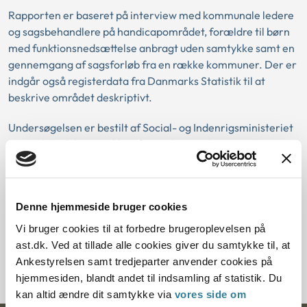
Rapporten er baseret på interview med kommunale ledere
og sagsbehandlere på handicapområdet, forældre til børn
med funktionsnedsættelse anbragt uden samtykke samt en
gennemgang af sagsforløb fra en række kommuner. Der er
indgår også registerdata fra Danmarks Statistik til at
beskrive området deskriptivt.
Undersøgelsen er bestilt af Social- og Indenrigsministeriet
som sidste del i en række af to undersøgelser om
anbringelse uden samtykke. Denne rapport retter et
særskilt fokus på børn og unge med funktionsnedsættelse,
hvor den første rapport beskrev anbringelser uden
Denne hjemmeside bruger cookies
samtykke for alle børn og unge.
Vi bruger cookies til at forbedre brugeroplevelsen på
ast.dk. Ved at tillade alle cookies giver du samtykke til, at
Hent publikationen
Ankestyrelsen samt tredjeparter anvender cookies på
hjemmesiden, blandt andet til indsamling af statistik. Du
kan altid ændre dit samtykke via
vores side om