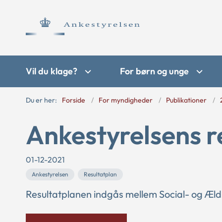
Vil du klage?
For børn og unge
Du er her:
Forside
For myndigheder
Publikationer
Ankestyrelsens r
01-12-2021
Ankestyrelsen
Resultatplan
Resultatplanen indgås mellem Social- og Æld