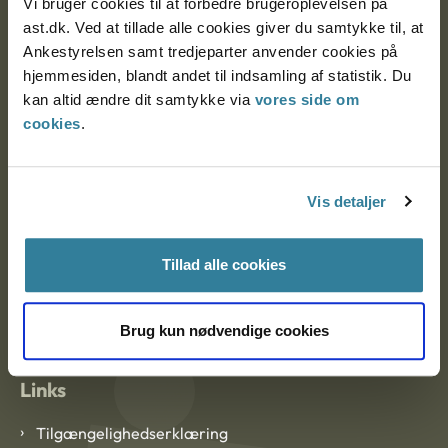
Vi bruger cookies til at forbedre brugeroplevelsen på
Ankestyrelsen Aalborg
ast.dk. Ved at tillade alle cookies giver du samtykke til, at
Ankestyrelsen samt tredjeparter anvender cookies på
Ankestyrelsen København
hjemmesiden, blandt andet til indsamling af statistik. Du
kan altid ændre dit samtykke via
vores side om
cookies
.
EAN: 57 98 000 35 48 21
CVR: 1007 4002
Vis detaljer
Om Ankestyrelsen
Tillad alle cookies
Om Ankestyrelsen
Blanketter og kontaktformularer
Brug kun nødvendige cookies
Links
Tilgængelighedserklæring