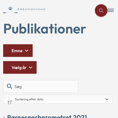
Publikationer
Emne
Vælg år
Søg
Børnesagsbarometret 2021