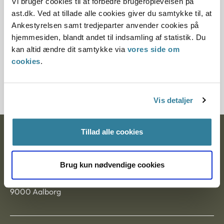
Vi bruger cookies til at forbedre brugeroplevelsen på
Guide
ast.dk. Ved at tillade alle cookies giver du samtykke til, at
Ankestyrelsen samt tredjeparter anvender cookies på
Kommunerne træffer hvert år et stort antal afgørelser,
hjemmesiden, blandt andet til indsamling af statistik. Du
som kan påklages til Ankestyrelsen. Men hvornår er der
kan altid ændre dit samtykke via
vores side om
reelt tale om en afgørelse? Og hvornår er der tale om
cookies
.
procesledende beslutninger og faktisk
forvaltningsvirksomhed? Her er en vejledning, som hjælper
kommunerne på vej.
Vis detaljer
Tillad alle cookies
Ankestyrelsen
Postadresse:
Brug kun nødvendige cookies
Nytorv 7, 2. sal
9000 Aalborg