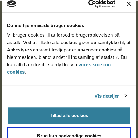
Ankestyrelsen
Denne hjemmeside bruger cookies
Postadresse:
Vi bruger cookies til at forbedre brugeroplevelsen på
Nytorv 7, 2. sal
ast.dk. Ved at tillade alle cookies giver du samtykke til, at
9000 Aalborg
Ankestyrelsen samt tredjeparter anvender cookies på
hjemmesiden, blandt andet til indsamling af statistik. Du
kan altid ændre dit samtykke via
vores side om
Ankestyrelsen Aalborg
cookies
.
Ankestyrelsen København
Vis detaljer
EAN: 57 98 000 35 48 21
Tillad alle cookies
CVR: 1007 4002
Brug kun nødvendige cookies