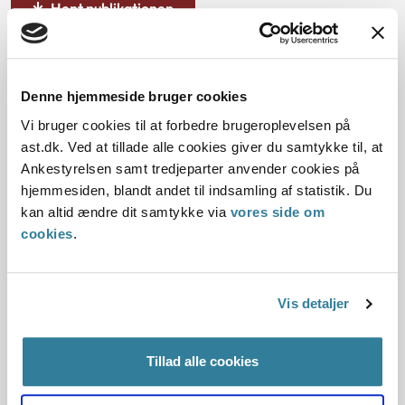
Hent publikationen
Denne hjemmeside bruger cookies
Afgørelsesbegrebet
Vi bruger cookies til at forbedre brugeroplevelsen på
Vi har tidligere udarbejdet en vejledning om
ast.dk. Ved at tillade alle cookies giver du samtykke til, at
afgørelsesbegrebet.
Ankestyrelsen samt tredjeparter anvender cookies på
hjemmesiden, blandt andet til indsamling af statistik. Du
Den skal hjælpe sagsbehandlere i kommunerne med
kan altid ændre dit samtykke via
vores side om
at skelne imellem afgørelser, procesledende
cookies
.
beslutninger og faktisk forvaltningsvirksomhed.
Den kan dermed også hjælpe med at vurdere,
Vis detaljer
hvornår en borger skal have klagevejledning.
Tillad alle cookies
Vejledning om afgørelsesbegrebet