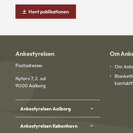
Hent publikationen
Ankestyrelsen
Om Anke
Postadresse:
Om Anke
Blankett
Nytorv 7, 2. sal
kontakt
9000 Aalborg
Ankestyrelsen Aalborg
Ankestyrelsen København