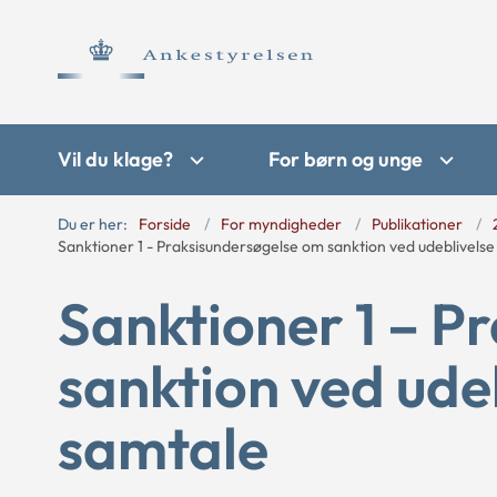
Vil du klage?
For børn og unge
Du er her:
Forside
For myndigheder
Publikationer
Sanktioner 1 - Praksisundersøgelse om sanktion ved udeblivelse f
Sanktioner 1 – P
sanktion ved udeb
samtale