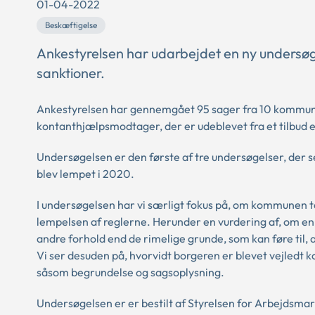
01-04-2022
Beskæftigelse
Ankestyrelsen har udarbejdet en ny unders
sanktioner.
Ankestyrelsen har gennemgået 95 sager fra 10 kommuner
kontanthjælpsmodtager, der er udeblevet fra et tilbud e
Undersøgelsen er den første af tre undersøgelser, der
blev lempet i 2020.
I undersøgelsen har vi særligt fokus på, om kommunen ta
lempelsen af reglerne. Herunder en vurdering af, om en
andre forhold end de rimelige grunde, som kan føre til, a
Vi ser desuden på, hvorvidt borgeren er blevet vejledt 
såsom begrundelse og sagsoplysning.
Undersøgelsen er er bestilt af Styrelsen for Arbejdsma