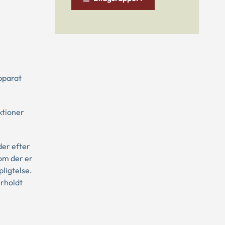
bparat
ktioner
der efter
 om der er
pligtelse.
erholdt