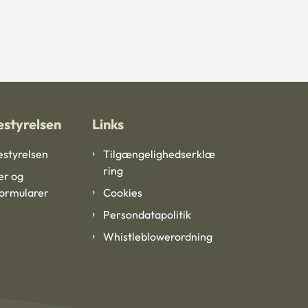
styrelsen
Links
styrelsen
Tilgængelighedserklæ
ring
er og
formularer
Cookies
Persondatapolitik
Whistleblowerordning