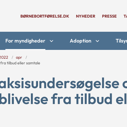
BØRNEBORTFØRELSE.DK
NYHEDER
PRESSE
T
For myndigheder
Adoption
Tilsy
2022
apr
ra tilbud eller samtale
raksisundersøgelse
livelse fra tilbud el