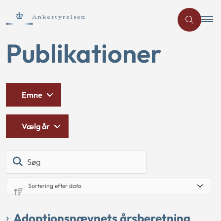
Publikationer
Emne
Vælg år
Søg
Adoptionsnævnets årsberetning