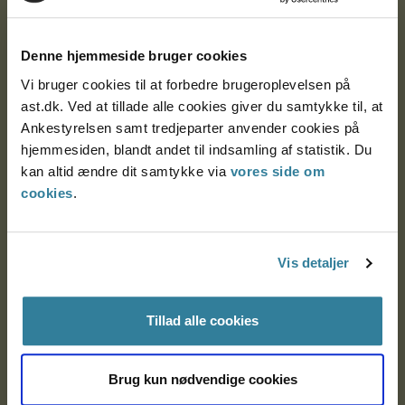
Ankestyrelsen
Postadresse:
Denne hjemmeside bruger cookies
Nytorv 7, 2. sal
Vi bruger cookies til at forbedre brugeroplevelsen på
9000 Aalborg
ast.dk. Ved at tillade alle cookies giver du samtykke til, at
Ankestyrelsen samt tredjeparter anvender cookies på
hjemmesiden, blandt andet til indsamling af statistik. Du
kan altid ændre dit samtykke via
vores side om
Ankestyrelsen Aalborg
cookies
.
Ankestyrelsen København
Vis detaljer
EAN: 57 98 000 35 48 21
CVR: 1007 4002
Tillad alle cookies
Brug kun nødvendige cookies
Om Ankestyrelsen