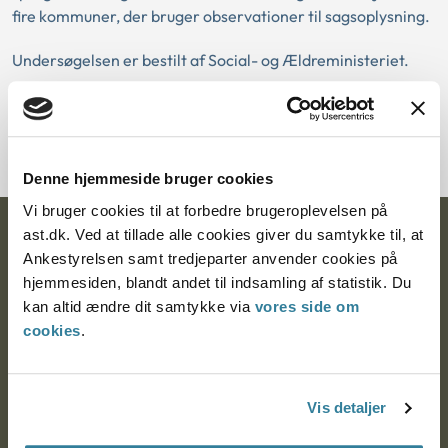
fire kommuner, der bruger observationer til sagsoplysning.
Undersøgelsen er bestilt af Social- og Ældreministeriet.
Hent publikationen
Denne hjemmeside bruger cookies
Vi bruger cookies til at forbedre brugeroplevelsen på
ast.dk. Ved at tillade alle cookies giver du samtykke til, at
Ankestyrelsen
Ankestyrelsen samt tredjeparter anvender cookies på
Postadresse:
hjemmesiden, blandt andet til indsamling af statistik. Du
kan altid ændre dit samtykke via
vores side om
Nytorv 7, 2. sal
cookies
.
9000 Aalborg
Vis detaljer
Ankestyrelsen Aalborg