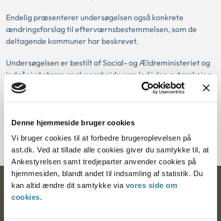
Endelig præsenterer undersøgelsen også konkrete
ændringsforslag til efterværnsbestemmelsen, som de
deltagende kommuner har beskrevet.
Undersøgelsen er bestilt af Social- og Ældreministeriet og
indgår i et større analysearbejde som led i den nytænkning
af efterværnsområdet, der er beskrevet i aftaleteksten
”Børnene Først”.
Denne hjemmeside bruger cookies
Hent publikationen
Vi bruger cookies til at forbedre brugeroplevelsen på
ast.dk. Ved at tillade alle cookies giver du samtykke til, at
Ankestyrelsen samt tredjeparter anvender cookies på
hjemmesiden, blandt andet til indsamling af statistik. Du
kan altid ændre dit samtykke via
vores side om
Ankestyrelsen
cookies
.
Postadresse: