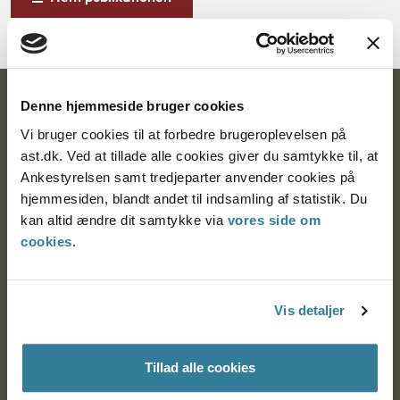
Ankestyrelsen
Denne hjemmeside bruger cookies
Vi bruger cookies til at forbedre brugeroplevelsen på
Postadresse:
ast.dk. Ved at tillade alle cookies giver du samtykke til, at
Ankestyrelsen samt tredjeparter anvender cookies på
Nytorv 7, 2. sal
hjemmesiden, blandt andet til indsamling af statistik. Du
9000 Aalborg
kan altid ændre dit samtykke via
vores side om
cookies
.
Ankestyrelsen Aalborg
Vis detaljer
Ankestyrelsen København
Tillad alle cookies
EAN: 57 98 000 35 48 21