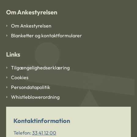
Om Ankestyrelsen
Om Ankestyrelsen
Blanketter og kontaktformularer
Links
Tilgængelighedserklæring
Cookies
Persondatapolitik
Whistleblowerordning
Kontaktinformation
Telefon:
33 41 12 00