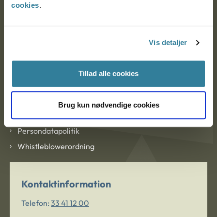
cookies
.
Om Ankestyrelsen
Om Ankestyrelsen
Vis detaljer
Blanketter og kontaktformularer
Tillad alle cookies
Links
Tilgængelighedserklæring
Brug kun nødvendige cookies
Cookies
Persondatapolitik
Whistleblowerordning
Kontaktinformation
Telefon:
33 41 12 00