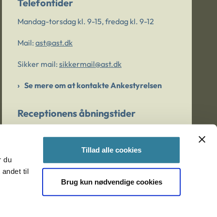
Telefontider
Mandag-torsdag kl. 9-15, fredag kl. 9-12
Mail:
ast@ast.dk
Sikker mail:
sikkermail@ast.dk
Se mere om at kontakte Ankestyrelsen
Receptionens åbningstider
Mandag-torsdag kl. 9-15, fredag kl. 9-13
Tillad alle cookies
r du
Er du bekymret for et barn/en ung?
andet til
Brug kun nødvendige cookies