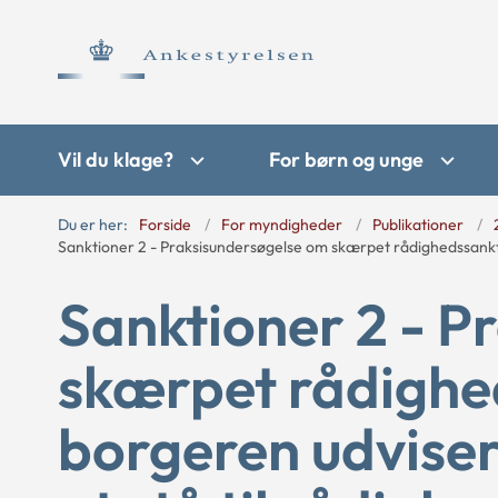
Vil du klage?
For børn og unge
Du er her:
Forside
For myndigheder
Publikationer
Sanktioner 2 - Praksisundersøgelse om skærpet rådighedssanktio
Sanktioner 2 - P
skærpet rådighe
borgeren udviser 