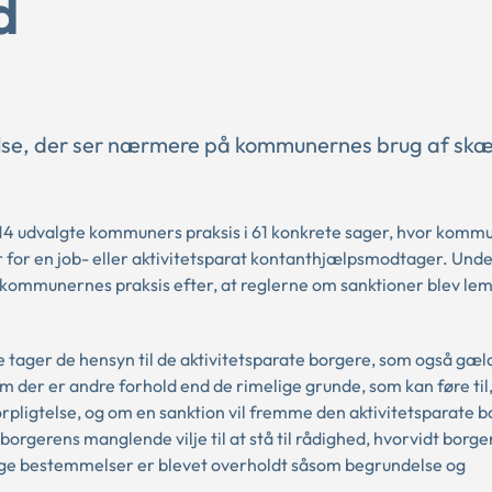
d
lse, der ser nærmere på kommunernes brug af sk
 14 udvalgte kommuners praksis i 61 konkrete sager, hvor komm
 for en job- eller aktivitetsparat kontanthjælpsmodtager. Und
kommunernes praksis efter, at reglerne om sanktioner blev lem
 tager de hensyn til de aktivitetsparate borgere, som også gæl
 der er andre forhold end de rimelige grunde, som kan føre til,
orpligtelse, og om en sanktion vil fremme den aktivitetsparate 
rgerens manglende vilje til at stå til rådighed, hvorvidt borge
tlige bestemmelser er blevet overholdt såsom begrundelse og