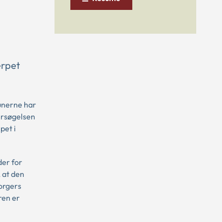
ærpet
unerne har
ersøgelsen
pet i
der for
 at den
borgers
ren er