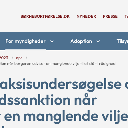
BØRNEBORTFØRELSE.DK
NYHEDER
PRESSE
T
For myndigheder
Adoption
Tilsy
2023
apr
n når borgeren udviser en manglende vilje til at stå til rådighed
raksisundersøgelse
dssanktion når
en manglende vilje 