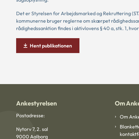
Det er Styrelsen for Arbejdsmarked og Rekruttering (ST
kommunerne bruger reglerne om skærpet rådighedssan
rådighedssanktion findes i aktivlovens § 40 a, stk. 1, hv
Hent publikationen
Ankestyrelsen
Om Anke
Postadresse:
Om Anke
Blankett
Nytorv 7, 2. sal
kontakt
9000 Aalborg