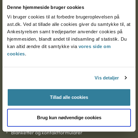
Nytorv 7, 2. sal
Denne hjemmeside bruger cookies
9000 Aalborg
Vi bruger cookies til at forbedre brugeroplevelsen på
ast.dk. Ved at tillade alle cookies giver du samtykke til, at
Ankestyrelsen samt tredjeparter anvender cookies på
Ankestyrelsen Aalborg
hjemmesiden, blandt andet til indsamling af statistik. Du
kan altid ændre dit samtykke via
vores side om
Ankestyrelsen København
cookies
.
EAN: 57 98 000 35 48 21
Vis detaljer
CVR: 1007 4002
Tillad alle cookies
Om Ankestyrelsen
Brug kun nødvendige cookies
Om Ankestyrelsen
Blanketter og kontaktformularer