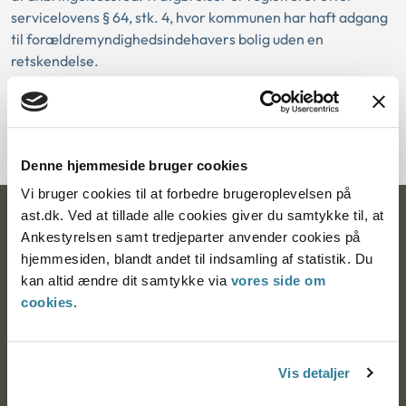
servicelovens § 64, stk. 4, hvor kommunen har haft adgang
til forældremyndighedsindehavers bolig uden en
retskendelse.
Hent publikationen
Denne hjemmeside bruger cookies
Vi bruger cookies til at forbedre brugeroplevelsen på
ast.dk. Ved at tillade alle cookies giver du samtykke til, at
Ankestyrelsen
Ankestyrelsen samt tredjeparter anvender cookies på
hjemmesiden, blandt andet til indsamling af statistik. Du
Postadresse:
kan altid ændre dit samtykke via
vores side om
Nytorv 7, 2. sal
cookies
.
9000 Aalborg
Vis detaljer
Ankestyrelsen Aalborg