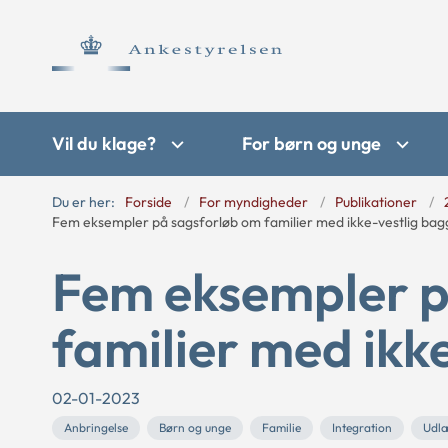
Vil du klage?
For børn og unge
Du er her:
Forside
For myndigheder
Publikationer
Fem eksempler på sagsforløb om familier med ikke-vestlig ba
Fem eksempler p
familier med ikk
02-01-2023
Anbringelse
Børn og unge
Familie
Integration
Udl