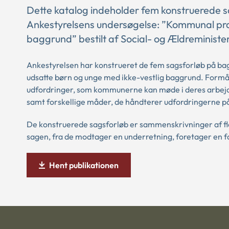
Dette katalog indeholder fem konstruerede s
Ankestyrelsens undersøgelse: ”Kommunal prak
baggrund” bestilt af Social- og Ældreministe
Ankestyrelsen har konstrueret de fem sagsforløb på ba
udsatte børn og unge med ikke-vestlig baggrund. Formåle
udfordringer, som kommunerne kan møde i deres arbejd
samt forskellige måder, de håndterer udfordringerne p
De konstruerede sagsforløb er sammenskrivninger af fl
sagen, fra de modtager en underretning, foretager en fag
Hent publikationen