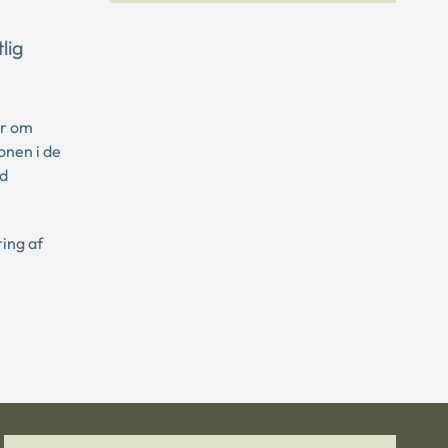
lig
er om
onen i de
nd
ing af