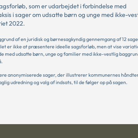
agsforløb, som er udarbejdet i forbindelse med
sis i sager om udsatte børn og unge med ikke-vest
riet 2022.
ggrund af en juridisk og børnesagkyndig gennemgang af 12 sag
t er ikke at præsentere ideelle sagsforløb, men at vise variati
e med udsatte børn, unge og familier med ikke-vestlig baggru
å.
ere anonymiserede sager, der illustrerer kommunernes håndter
lig udredning og valg af indsats, til de følger op på sagen.