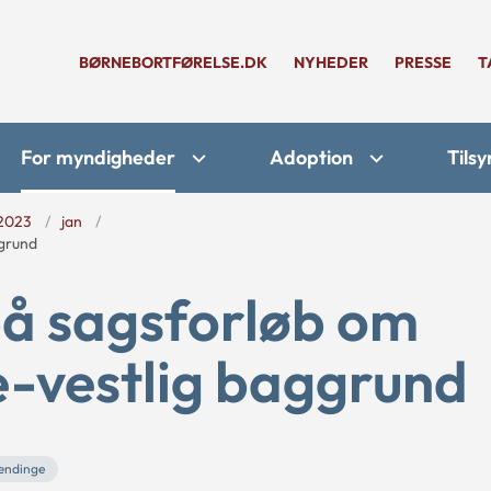
BØRNEBORTFØRELSE.DK
NYHEDER
PRESSE
T
For myndigheder
Adoption
Tilsy
2023
jan
ggrund
å sagsforløb om
e-vestlig baggrund
ændinge