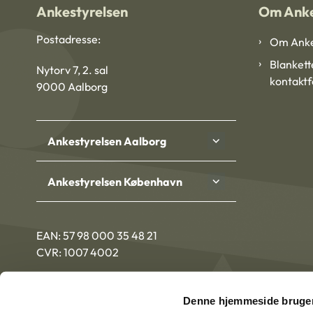
Ankestyrelsen
Om Anke
Postadresse:
Om Anke
Blankett
Nytorv 7, 2. sal
kontakt
9000 Aalborg
Ankestyrelsen Aalborg
Ankestyrelsen København
EAN: 57 98 000 35 48 21
CVR: 1007 4002
Denne hjemmeside bruger