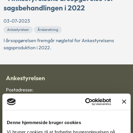
sagsbehandlingen i 2022
03-07-2023
Ankestyrelsen
Årsberetning
I årsopgørelsen fremgår nøgletal for Ankestyrelsens
sagsproduktion i 2022.
Ankestyrelsen
Postadresse:
Nytorv 7, 2. sal
9000 Aalborg
Denne hjemmeside bruger cookies
Vi bruger cookies til at forbedre brugeroplevelsen på
Ankestyrelsen Aalborg