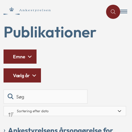
Publikationer
Emne
Vælg år
Søg
Ankestyrelsens årsopgørelse for