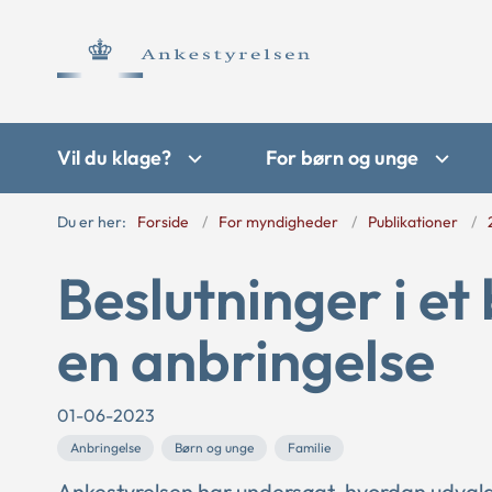
Vil du klage?
For børn og unge
Du er her:
Forside
For myndigheder
Publikationer
Beslutninger i e
en anbringelse
01-06-2023
Anbringelse
Børn og unge
Familie
Ankestyrelsen har undersøgt, hvordan udva