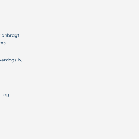
r anbragt
rns
verdagsliv,
l- og