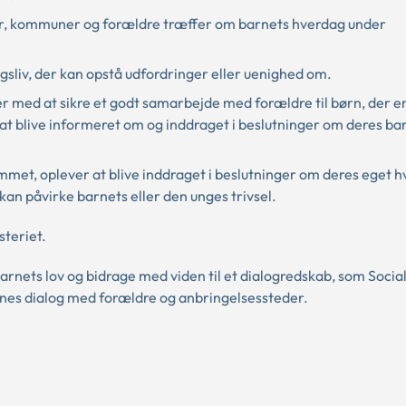
er, kommuner og forældre træffer om barnets hverdag under
agsliv, der kan opstå udfordringer eller uenighed om.
med at sikre et godt samarbejde med forældre til børn, der e
t blive informeret om og inddraget i beslutninger om deres ba
met, oplever at blive inddraget i beslutninger om deres eget h
an påvirke barnets eller den unges trivsel.
steriet.
rnets lov og bidrage med viden til et dialogredskab, som Socia
rnes dialog med forældre og anbringelsessteder.