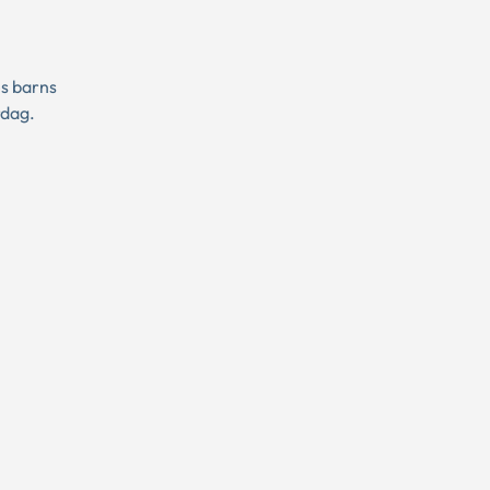
es barns
rdag.