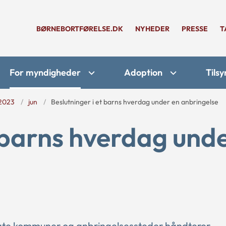
BØRNEBORTFØRELSE.DK
NYHEDER
PRESSE
T
For myndigheder
Adoption
Tilsy
2023
jun
Beslutninger i et barns hverdag under en anbringelse
t barns hverdag und
lgte kommuner og anbringelsessteder håndterer