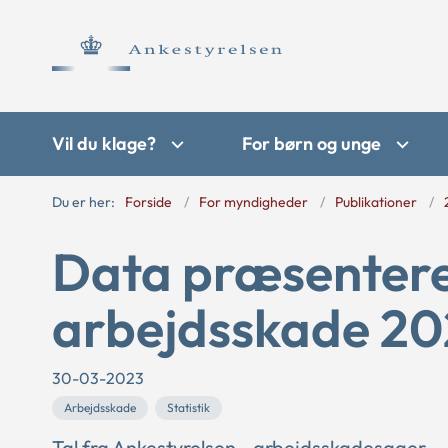
Vil du klage?
For børn og unge
Du er her:
Forside
For myndigheder
Publikationer
Data præsentere
arbejdsskade 2
30-03-2023
Arbejdsskade
Statistik
Tal fra Ankestyrelsen - arbejdsskadesager.