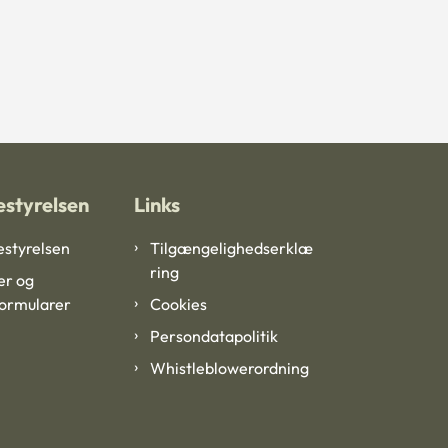
styrelsen
Links
styrelsen
Tilgængelighedserklæ
ring
er og
formularer
Cookies
Persondatapolitik
Whistleblowerordning