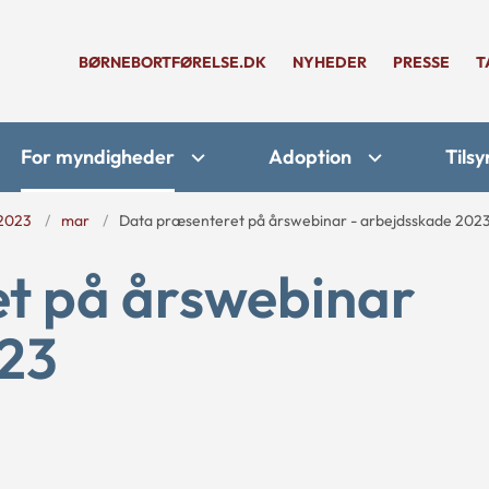
BØRNEBORTFØRELSE.DK
NYHEDER
PRESSE
T
For myndigheder
Adoption
Tilsy
2023
mar
Data præsenteret på årswebinar - arbejdsskade 202
t på årswebinar
023