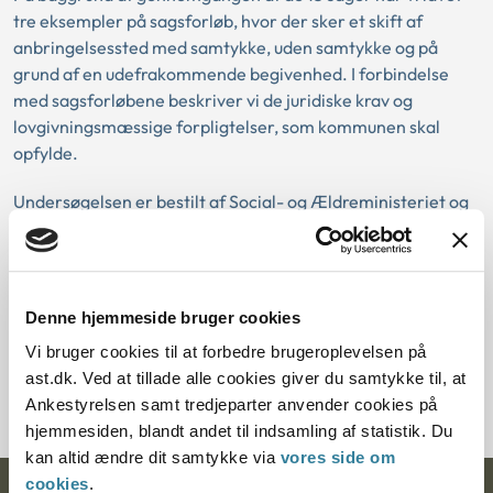
tre eksempler på sagsforløb, hvor der sker et skift af
anbringelsessted med samtykke, uden samtykke og på
grund af en udefrakommende begivenhed. I forbindelse
med sagsforløbene beskriver vi de juridiske krav og
lovgivningsmæssige forpligtelser, som kommunen skal
opfylde.
Undersøgelsen er bestilt af Social- og Ældreministeriet og
er en del af en række initiativer i forbindelse med reformen
”Børnene Først”, som skal understøtte færre skift og mere
stabilitet i anbringelsen, herunder at nødvendige skift af
anbringelsessted bliver så skånsomme som muligt.
Denne hjemmeside bruger cookies
Vi bruger cookies til at forbedre brugeroplevelsen på
Hent publikationen
ast.dk. Ved at tillade alle cookies giver du samtykke til, at
Ankestyrelsen samt tredjeparter anvender cookies på
hjemmesiden, blandt andet til indsamling af statistik. Du
kan altid ændre dit samtykke via
vores side om
cookies
.