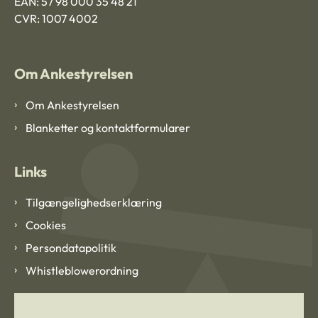
EAN: 57 98 000 35 48 21
CVR: 1007 4002
Om Ankestyrelsen
Om Ankestyrelsen
Blanketter og kontaktformularer
Links
Tilgængelighedserklæring
Cookies
Persondatapolitik
Whistleblowerordning