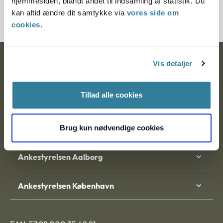
hjemmesiden, blandt andet til indsamling af statistik. Du
kan altid ændre dit samtykke via
vores side om
cookies
.
Ankestyrelsen
Vis detaljer
Postadresse:
Tillad alle cookies
Nytorv 7, 2. sal
9000 Aalborg
Brug kun nødvendige cookies
Ankestyrelsen Aalborg
Ankestyrelsen København