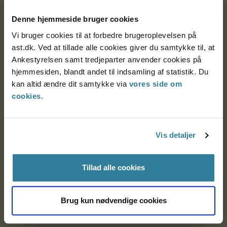
Postadresse:
Denne hjemmeside bruger cookies
Nytorv 7, 2. sal
9000 Aalborg
Vi bruger cookies til at forbedre brugeroplevelsen på
ast.dk. Ved at tillade alle cookies giver du samtykke til, at
Ankestyrelsen samt tredjeparter anvender cookies på
hjemmesiden, blandt andet til indsamling af statistik. Du
Ankestyrelsen Aalborg
kan altid ændre dit samtykke via
vores side om
cookies
.
Ankestyrelsen København
Vis detaljer
EAN: 57 98 000 35 48 21
CVR: 1007 4002
Tillad alle cookies
Om Ankestyrelsen
Brug kun nødvendige cookies
Om Ankestyrelsen