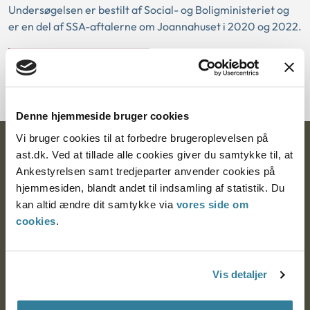
Undersøgelsen er bestilt af Social- og Boligministeriet og
er en del af SSA-aftalerne om Joannahuset i 2020 og 2022.
Hent publikationen
Denne hjemmeside bruger cookies
Vi bruger cookies til at forbedre brugeroplevelsen på
Ankestyrelsen
ast.dk. Ved at tillade alle cookies giver du samtykke til, at
Ankestyrelsen samt tredjeparter anvender cookies på
Postadresse:
hjemmesiden, blandt andet til indsamling af statistik. Du
kan altid ændre dit samtykke via
vores side om
Nytorv 7, 2. sal
cookies
.
9000 Aalborg
Vis detaljer
Ankestyrelsen Aalborg