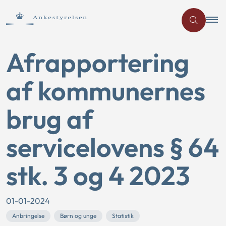
Afrapportering
af kommunernes
brug af
servicelovens § 64
stk. 3 og 4 2023
01-01-2024
Anbringelse
Børn og unge
Statistik