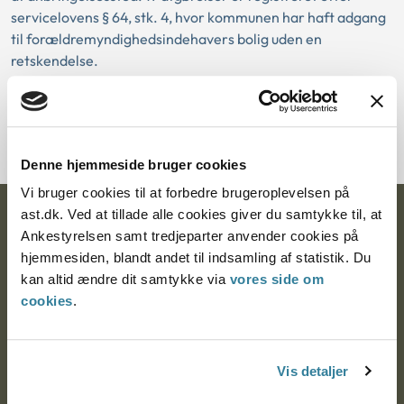
servicelovens § 64, stk. 4, hvor kommunen har haft adgang
til forældremyndighedsindehavers bolig uden en
retskendelse.
Hent publikationen
Denne hjemmeside bruger cookies
Vi bruger cookies til at forbedre brugeroplevelsen på
ast.dk. Ved at tillade alle cookies giver du samtykke til, at
Ankestyrelsen
Ankestyrelsen samt tredjeparter anvender cookies på
hjemmesiden, blandt andet til indsamling af statistik. Du
Postadresse:
kan altid ændre dit samtykke via
vores side om
Nytorv 7, 2. sal
cookies
.
9000 Aalborg
Vis detaljer
Ankestyrelsen Aalborg