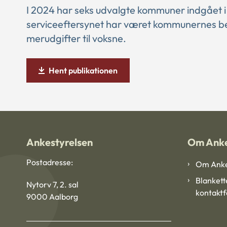
I 2024 har seks udvalgte kommuner indgået i 
serviceeftersynet har været kommunernes be
merudgifter til voksne.
Hent publikationen
Ankestyrelsen
Om Anke
Postadresse:
Om Anke
Blankett
Nytorv 7, 2. sal
kontakt
9000 Aalborg