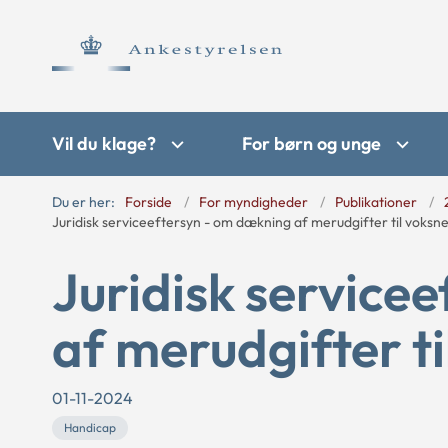
Vil du klage?
For børn og unge
Du er her:
Forside
For myndigheder
Publikationer
Juridisk serviceeftersyn - om dækning af merudgifter til voksn
Juridisk service
af merudgifter ti
01-11-2024
Handicap