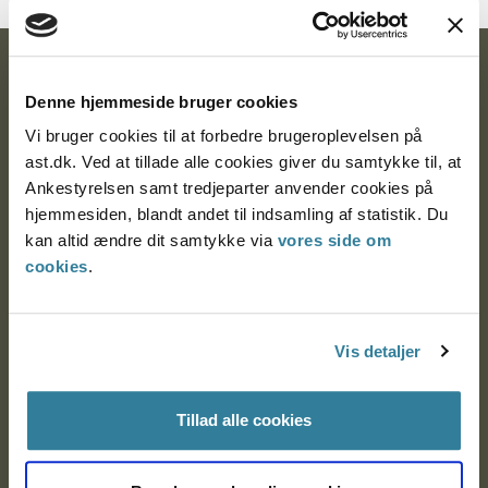
Ankestyrelsen
Denne hjemmeside bruger cookies
Postadresse:
Vi bruger cookies til at forbedre brugeroplevelsen på
ast.dk. Ved at tillade alle cookies giver du samtykke til, at
Nytorv 7, 2. sal
Ankestyrelsen samt tredjeparter anvender cookies på
9000 Aalborg
hjemmesiden, blandt andet til indsamling af statistik. Du
kan altid ændre dit samtykke via
vores side om
cookies
.
Ankestyrelsen Aalborg
Ankestyrelsen København
Vis detaljer
Tillad alle cookies
EAN: 57 98 000 35 48 21
CVR: 1007 4002