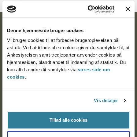
Ankestyrelsen
Denne hjemmeside bruger cookies
Postadresse:
Vi bruger cookies til at forbedre brugeroplevelsen på
ast.dk. Ved at tillade alle cookies giver du samtykke til, at
Nytorv 7, 2. sal
Ankestyrelsen samt tredjeparter anvender cookies på
9000 Aalborg
hjemmesiden, blandt andet til indsamling af statistik. Du
kan altid ændre dit samtykke via
vores side om
cookies
.
Ankestyrelsen Aalborg
Ankestyrelsen København
Vis detaljer
Tillad alle cookies
EAN: 57 98 000 35 48 21
CVR: 1007 4002